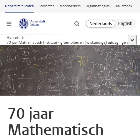
Ga naar hoofdinhoud
Universiteit Leiden
Studenten
Medewerkers
Organisatiegids
Bibliotheek
Menu
Home
...
toon 
70 jaar Mathematisch Instituut - groei, bloei en (wiskundige) uitdagingen
70 jaar
Mathematisch