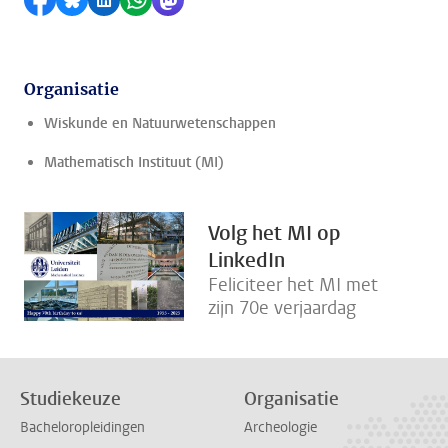
Delen op Facebook
Delen via Bluesky
Delen op LinkedIn
Delen via WhatsApp
Delen via Mastodon
Organisatie
Wiskunde en Natuurwetenschappen
Mathematisch Instituut (MI)
Volg het MI op
LinkedIn
Feliciteer het MI met
zijn 70e verjaardag
Studiekeuze
Organisatie
Bacheloropleidingen
Archeologie