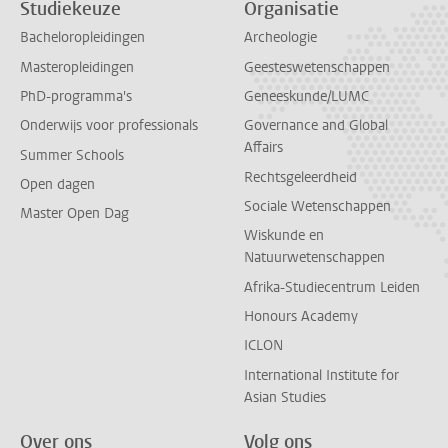
Studiekeuze
Organisatie
Bacheloropleidingen
Archeologie
Masteropleidingen
Geesteswetenschappen
PhD-programma's
Geneeskunde/LUMC
Onderwijs voor professionals
Governance and Global
Affairs
Summer Schools
Rechtsgeleerdheid
Open dagen
Sociale Wetenschappen
Master Open Dag
Wiskunde en
Natuurwetenschappen
Afrika-Studiecentrum Leiden
Honours Academy
ICLON
International Institute for
Asian Studies
Over ons
Volg ons