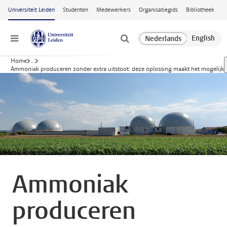
Ga naar hoofdinhoud
Universiteit Leiden
Studenten
Medewerkers
Organisatiegids
Bibliotheek
Menu
Home
...
Ammoniak produceren zonder extra uitstoot: deze oplossing maakt het mogelijk
Ammoniak
produceren