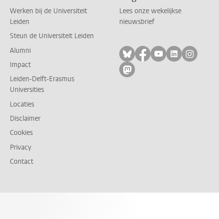
Werken bij de Universiteit
Lees onze wekelijkse
Leiden
nieuwsbrief
Steun de Universiteit Leiden
Alumni
Volg ons op bluesky
Volg ons op facebo
Volg ons op yo
Volg ons op
Volg on
Impact
Volg ons op mastodon
Leiden-Delft-Erasmus
Universities
Locaties
Disclaimer
Cookies
Privacy
Contact