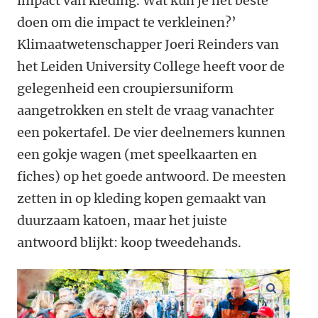
impact van kleding. Wat kun je het beste
doen om die impact te verkleinen?’
Klimaatwetenschapper Joeri Reinders van
het Leiden University College heeft voor de
gelegenheid een croupiersuniform
aangetrokken en stelt de vraag vanachter
een pokertafel. De vier deelnemers kunnen
een gokje wagen (met speelkaarten en
fiches) op het goede antwoord. De meesten
zetten in op kleding kopen gemaakt van
duurzaam katoen, maar het juiste
antwoord blijkt: koop tweedehands.
vergroo