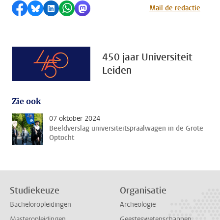
Delen op Facebook
Delen via Bluesky
Delen op LinkedIn
Delen via WhatsApp
Delen via Mastodon
Mail de redactie
450 jaar Universiteit
Leiden
Zie ook
07 oktober 2024
Beeldverslag universiteitspraalwagen in de Grote
Optocht
Studiekeuze
Organisatie
Bacheloropleidingen
Archeologie
Masteropleidingen
Geesteswetenschappen