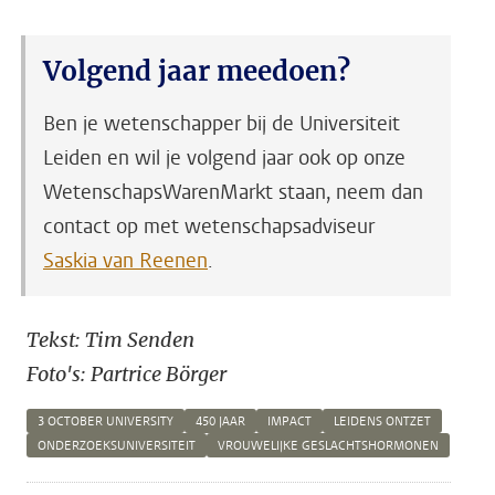
Volgend jaar meedoen?
Ben je wetenschapper bij de Universiteit
Leiden en wil je volgend jaar ook op onze
WetenschapsWarenMarkt staan, neem dan
contact op met wetenschapsadviseur
Saskia van Reenen
.
Tekst: Tim Senden
Foto's: Partrice Börger
3 OCTOBER UNIVERSITY
450 JAAR
IMPACT
LEIDENS ONTZET
ONDERZOEKSUNIVERSITEIT
VROUWELIJKE GESLACHTSHORMONEN