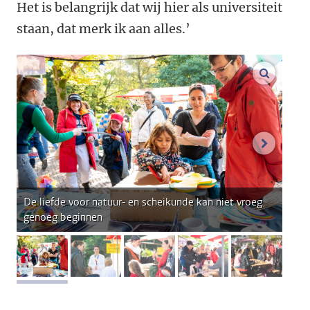
Het is belangrijk dat wij hier als universiteit
staan, dat merk ik aan alles.’
vergroo
volgend
De liefde voor natuur- en scheikunde kan niet vroeg
genoeg beginnen
afbeelding 1
afbeelding 2
afbeelding 3
afbeelding 4
afbeeldi