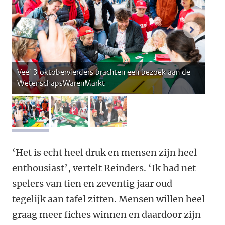
volgend
Veel 3 oktobervierders brachten een bezoek aan de
WetenschapsWarenMarkt
afbeelding 1
afbeelding 2
afbeelding 3
‘Het is echt heel druk en mensen zijn heel
enthousiast’, vertelt Reinders. ‘Ik had net
spelers van tien en zeventig jaar oud
tegelijk aan tafel zitten. Mensen willen heel
graag meer fiches winnen en daardoor zijn