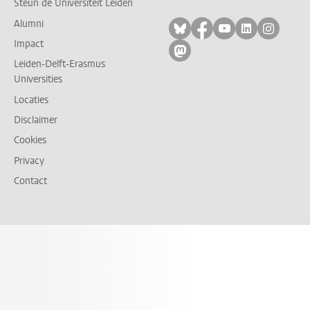
Steun de Universiteit Leiden
Alumni
Volg ons op bluesky
Volg ons op facebo
Volg ons op yo
Volg ons op
Volg on
Impact
Volg ons op mastodon
Leiden-Delft-Erasmus
Universities
Locaties
Disclaimer
Cookies
Privacy
Contact