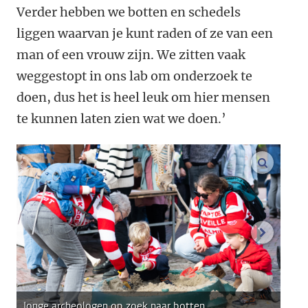
Verder hebben we botten en schedels
liggen waarvan je kunt raden of ze van een
man of een vrouw zijn. We zitten vaak
weggestopt in ons lab om onderzoek te
doen, dus het is heel leuk om hier mensen
te kunnen laten zien wat we doen.’
vergroo
volgend
Jonge archeologen op zoek naar botten