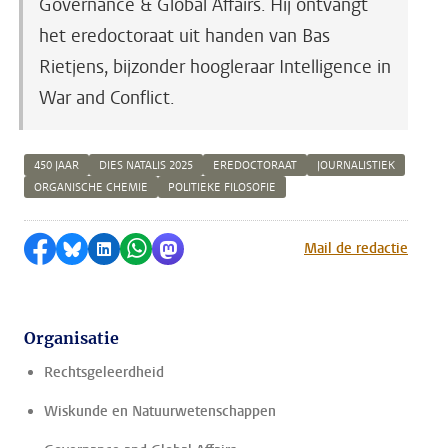
Governance & Global Affairs. Hij ontvangt
het
eredoctoraat uit handen van Bas
Rietjens, bijzonder hoogleraar Intelligence in
War and Conflict.
450 JAAR
DIES NATALIS 2025
EREDOCTORAAT
JOURNALISTIEK
ORGANISCHE CHEMIE
POLITIEKE FILOSOFIE
Delen op Facebook
Delen via Bluesky
Delen op LinkedIn
Delen via WhatsApp
Delen via Mastodon
Mail de redactie
Organisatie
Rechtsgeleerdheid
Wiskunde en Natuurwetenschappen