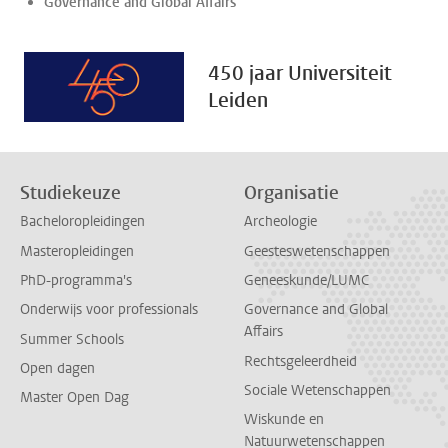
Governance and Global Affairs
450 jaar Universiteit
Leiden
Studiekeuze
Organisatie
Bacheloropleidingen
Archeologie
Masteropleidingen
Geesteswetenschappen
PhD-programma's
Geneeskunde/LUMC
Onderwijs voor professionals
Governance and Global
Affairs
Summer Schools
Rechtsgeleerdheid
Open dagen
Sociale Wetenschappen
Master Open Dag
Wiskunde en
Natuurwetenschappen