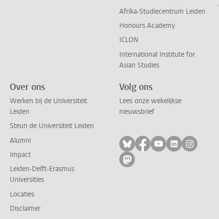
Afrika-Studiecentrum Leiden
Honours Academy
ICLON
International Institute for
Asian Studies
Over ons
Volg ons
Werken bij de Universiteit
Lees onze wekelijkse
Leiden
nieuwsbrief
Steun de Universiteit Leiden
Alumni
Volg ons op bluesky
Volg ons op facebo
Volg ons op yo
Volg ons op
Volg on
Impact
Volg ons op mastodon
Leiden-Delft-Erasmus
Universities
Locaties
Disclaimer