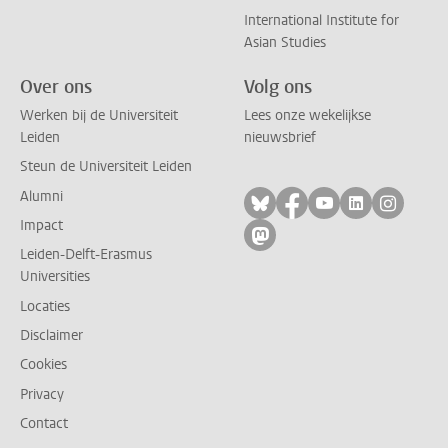
International Institute for
Asian Studies
Over ons
Volg ons
Werken bij de Universiteit
Lees onze wekelijkse
Leiden
nieuwsbrief
Steun de Universiteit Leiden
Alumni
Volg ons op bluesky
Volg ons op facebo
Volg ons op yo
Volg ons op
Volg on
Impact
Volg ons op mastodon
Leiden-Delft-Erasmus
Universities
Locaties
Disclaimer
Cookies
Privacy
Contact