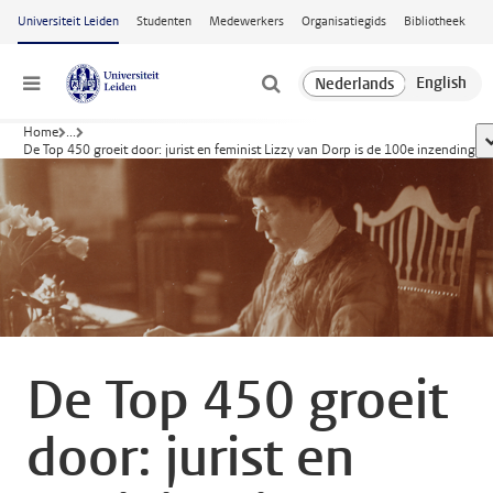
Ga naar hoofdinhoud
Universiteit Leiden
Studenten
Medewerkers
Organisatiegids
Bibliotheek
Menu
Home
...
t
De Top 450 groeit door: jurist en feminist Lizzy van Dorp is de 100e inzending
De Top 450 groeit
door: jurist en