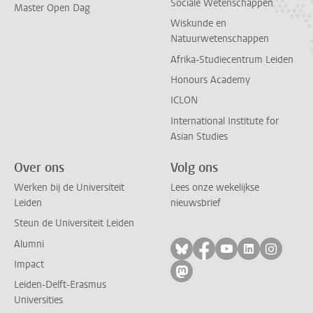
Sociale Wetenschappen
Master Open Dag
Wiskunde en
Natuurwetenschappen
Afrika-Studiecentrum Leiden
Honours Academy
ICLON
International Institute for
Asian Studies
Over ons
Volg ons
Werken bij de Universiteit
Lees onze wekelijkse
Leiden
nieuwsbrief
Steun de Universiteit Leiden
Alumni
Volg ons op bluesky
Volg ons op facebo
Volg ons op yo
Volg ons op
Volg on
Impact
Volg ons op mastodon
Leiden-Delft-Erasmus
Universities