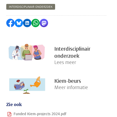
INTERDISCIPLINAIR ONDERZOEK
Delen op Facebook
Delen via Bluesky
Delen op LinkedIn
Delen via WhatsApp
Delen via Mastodon
Interdisciplinair
onderzoek
Lees meer
Kiem-beurs
Meer informatie
Zie ook
Funded Kiem-projects 2024.pdf