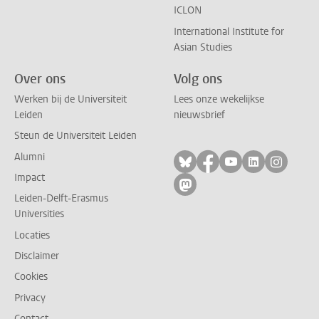
ICLON
International Institute for
Asian Studies
Over ons
Volg ons
Werken bij de Universiteit
Lees onze wekelijkse
Leiden
nieuwsbrief
Steun de Universiteit Leiden
Alumni
Volg ons op bluesky
Volg ons op facebo
Volg ons op yo
Volg ons op
Volg on
Impact
Volg ons op mastodon
Leiden-Delft-Erasmus
Universities
Locaties
Disclaimer
Cookies
Privacy
Contact