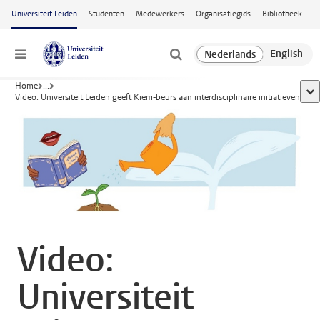
Ga naar hoofdinhoud
Universiteit Leiden
Studenten
Medewerkers
Organisatiegids
Bibliotheek
Menu
Home
...
too
Video: Universiteit Leiden geeft Kiem-beurs aan interdisciplinaire initiatieven
Video:
Universiteit