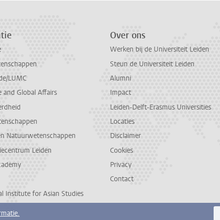
tie
Over ons
e
Werken bij de Universiteit Leiden
tenschappen
Steun de Universiteit Leiden
de/LUMC
Alumni
and Global Affairs
Impact
erdheid
Leiden-Delft-Erasmus Universities
tenschappen
Locaties
en Natuurwetenschappen
Disclaimer
diecentrum Leiden
Cookies
cademy
Privacy
Contact
l Institute for Asian Studies
rmatie.