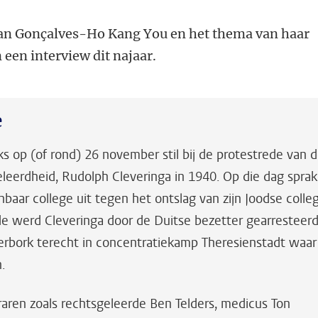
ian Gonçalves-Ho Kang You
en het thema van haar
 een interview dit najaar.
e
ijks op (of rond) 26 november stil bij de protestrede van 
eleerdheid, Rudolph Cleveringa in 1940. Op die dag sprak
nbaar college uit tegen het ontslag van zijn Joodse colle
ede werd Cleveringa door de Duitse bezetter gearresteer
rbork terecht in concentratiekamp Theresienstadt waar
n.
aren zoals rechtsgeleerde Ben Telders, medicus Ton