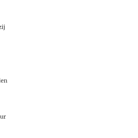
ij
den
r
uur