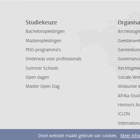
Studiekeuze
Organisa
Bacheloropleidingen
Archeologi
Masteropleidingen
Geesteswe
PhD-programma's
Geneeskun
Onderwijs voor professionals
Governance 
Summer Schools
Rechtsgele
Open dagen
Sociale We
Master Open Dag
Wiskunde 
Afrika-Stu
Honours A
ICLON
Internationa
Deze website maakt gebruik van cookies.
Meer info