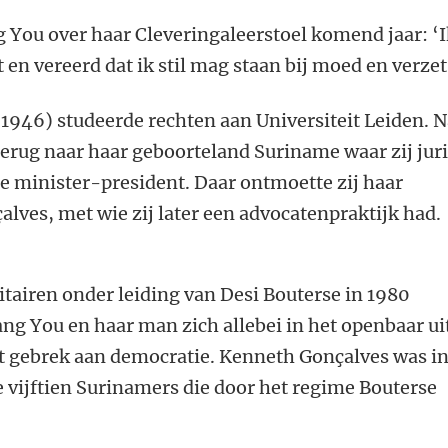
 You over haar Cleveringaleerstoel komend jaar: ‘
en vereerd dat ik stil mag staan bij moed en verzet
946) studeerde rechten aan Universiteit Leiden. 
 terug naar haar geboorteland Suriname waar zij juri
de minister-president. Daar ontmoette zij haar
ves, met wie zij later een advocatenpraktijk had.
itairen onder leiding van Desi Bouterse in 1980
g You en haar man zich allebei in het openbaar ui
t gebrek aan democratie. Kenneth Gonçalves was i
 vijftien Surinamers die door het regime Bouterse