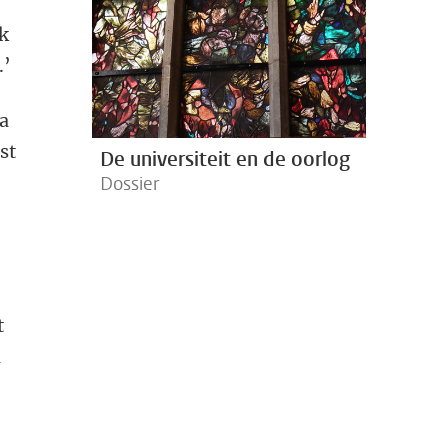
Ik
.’
Na
st
De universiteit en de oorlog
Dossier
t
n