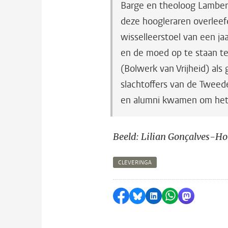
Barge en theoloog Lambert
deze hoogleraren overleefd
wisselleerstoel van een ja
en de moed op te staan te
(Bolwerk van Vrijheid) als 
slachtoffers van de Twee
en alumni kwamen om het
Beeld: Lilian Gonçalves-Ho 
CLEVERINGA
Delen op Facebook
Delen via Bluesky
Delen op LinkedI
Delen via Wh
Delen via