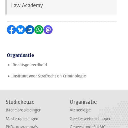
Law Academy.
Delen op Facebook
Delen via Bluesky
Delen op LinkedIn
Delen via WhatsApp
Delen via Mastodon
Organisatie
Rechtsgeleerdheid
Instituut voor Strafrecht en Criminologie
Studiekeuze
Organisatie
Bacheloropleidingen
Archeologie
Masteropleidingen
Geesteswetenschappen
PhD-programma's
Geneeskunde/LUMC