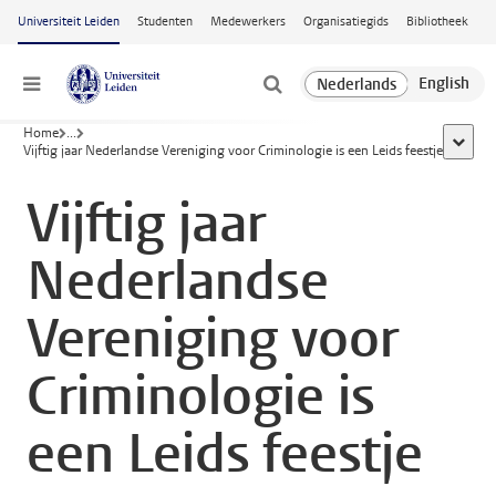
Ga naar hoofdinhoud
Universiteit Leiden
Studenten
Medewerkers
Organisatiegids
Bibliotheek
Menu
Home
...
toon al
Vijftig jaar Nederlandse Vereniging voor Criminologie is een Leids feestje
Vijftig jaar
Nederlandse
Vereniging voor
Criminologie is
een Leids feestje