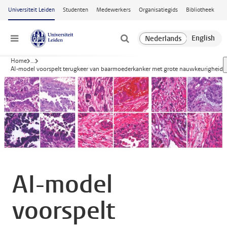
Ga naar hoofdinhoud
Universiteit Leiden
Studenten
Medewerkers
Organisatiegids
Bibliotheek
Menu
Home
...
AI-model voorspelt terugkeer van baarmoederkanker met grote nauwkeurigheid
AI-model
voorspelt