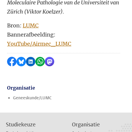
Moleculaire Pathologie van de Universiteit van
Zürich (Viktor Koelzer).
Bron:
LUMC
Bannerafbeelding:
YouTube/Airmec_LUMC
Delen op Facebook
Delen via Bluesky
Delen op LinkedIn
Delen via WhatsApp
Delen via Mastodon
Organisatie
Geneeskunde/LUMC
Studiekeuze
Organisatie