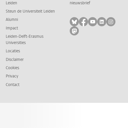
Leiden
nieuwsbrief
Steun de Universiteit Leiden
Alumni
Volg ons op bluesky
Volg ons op facebo
Volg ons op yo
Volg ons op
Volg on
Impact
Volg ons op mastodon
Leiden-Delft-Erasmus
Universities
Locaties
Disclaimer
Cookies
Privacy
Contact