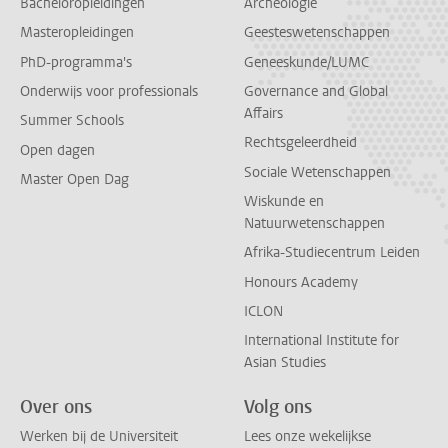
Bacheloropleidingen
Archeologie
Masteropleidingen
Geesteswetenschappen
PhD-programma's
Geneeskunde/LUMC
Onderwijs voor professionals
Governance and Global
Affairs
Summer Schools
Rechtsgeleerdheid
Open dagen
Sociale Wetenschappen
Master Open Dag
Wiskunde en
Natuurwetenschappen
Afrika-Studiecentrum Leiden
Honours Academy
ICLON
International Institute for
Asian Studies
Over ons
Volg ons
Werken bij de Universiteit
Lees onze wekelijkse