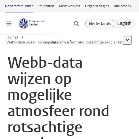
Ga naar hoofdinhoud
Universiteit Leiden
Studenten
Medewerkers
Organisatiegids
Bibliotheek
Menu
Home
...
toon all
Webb-data wijzen op mogelijke atmosfeer rond rotsachtige exoplaneet
Webb-data
wijzen op
mogelijke
atmosfeer rond
rotsachtige