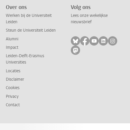
Over ons
Volg ons
Werken bij de Universiteit
Lees onze wekelijkse
Leiden
nieuwsbrief
Steun de Universiteit Leiden
Alumni
Volg ons op bluesky
Volg ons op facebo
Volg ons op yo
Volg ons op
Volg on
Impact
Volg ons op mastodon
Leiden-Delft-Erasmus
Universities
Locaties
Disclaimer
Cookies
Privacy
Contact