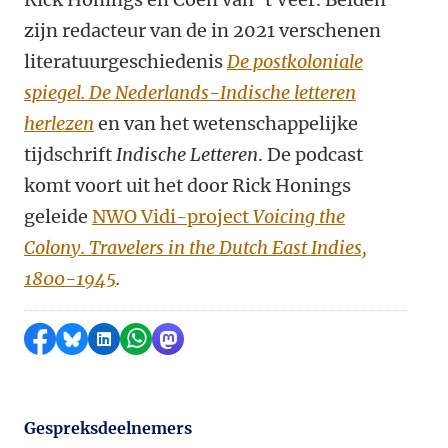
zijn redacteur van de in 2021 verschenen
literatuurgeschiedenis
De postkoloniale
spiegel. De Nederlands-Indische letteren
herlezen
en van het wetenschappelijke
tijdschrift
Indische Letteren
. De podcast
komt voort uit het door Rick Honings
geleide
NWO Vidi-project
Voicing the
Colony. Travelers in the Dutch East Indies,
1800-1945
.
Delen op Facebook
Delen via Bluesky
Delen op LinkedIn
Delen via WhatsApp
Delen via Mastodon
Gespreksdeelnemers