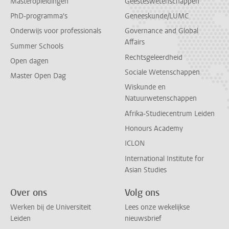
Masteropleidingen
Geesteswetenschappen
PhD-programma's
Geneeskunde/LUMC
Onderwijs voor professionals
Governance and Global
Affairs
Summer Schools
Rechtsgeleerdheid
Open dagen
Sociale Wetenschappen
Master Open Dag
Wiskunde en
Natuurwetenschappen
Afrika-Studiecentrum Leiden
Honours Academy
ICLON
International Institute for
Asian Studies
Over ons
Volg ons
Werken bij de Universiteit
Lees onze wekelijkse
Leiden
nieuwsbrief