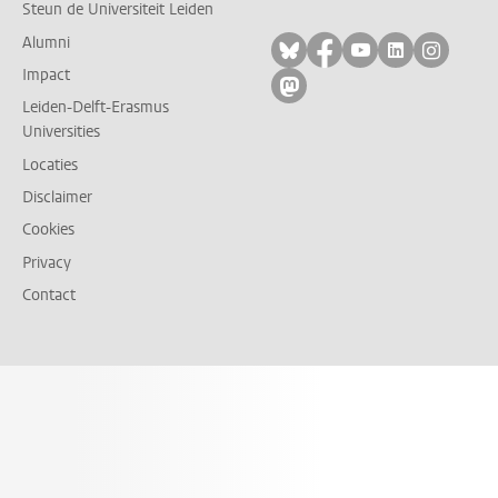
Steun de Universiteit Leiden
Alumni
Volg ons op bluesky
Volg ons op facebo
Volg ons op yo
Volg ons op
Volg on
Impact
Volg ons op mastodon
Leiden-Delft-Erasmus
Universities
Locaties
Disclaimer
Cookies
Privacy
Contact