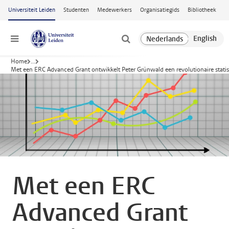
Ga naar hoofdinhoud
Universiteit Leiden
Studenten
Medewerkers
Organisatiegids
Bibliotheek
Menu
Home
...
Met een ERC Advanced Grant ontwikkelt Peter Grünwald een revolutionaire statis
Met een ERC
Advanced Grant