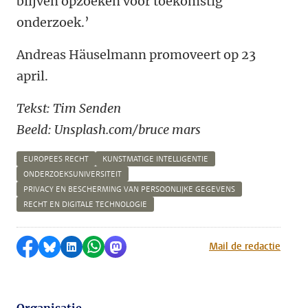
blijven opzoeken voor toekomstig
onderzoek.’
Andreas Häuselmann promoveert op 23
april.
Tekst: Tim Senden
Beeld: Unsplash.com/bruce mars
EUROPEES RECHT
KUNSTMATIGE INTELLIGENTIE
ONDERZOEKSUNIVERSITEIT
PRIVACY EN BESCHERMING VAN PERSOONLIJKE GEGEVENS
RECHT EN DIGITALE TECHNOLOGIE
Delen op Facebook
Delen via Bluesky
Delen op LinkedIn
Delen via WhatsApp
Delen via Mastodon
Mail de redactie