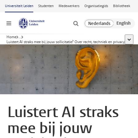
Ga naar hoofdinhoud
Universiteit Leiden
Studenten
Medewerkers
Organisatiegids
Bibliotheek
Menu
Home
...
toon a
Luistert AI straks mee bij jouw sollicitatie? Over recht, techniek en privacy
Luistert AI straks
mee bij jouw