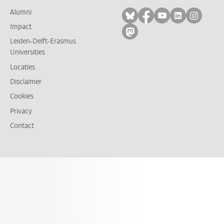
Alumni
Volg ons op bluesky
Volg ons op facebo
Volg ons op yo
Volg ons op
Volg on
Impact
Volg ons op mastodon
Leiden-Delft-Erasmus
Universities
Locaties
Disclaimer
Cookies
Privacy
Contact