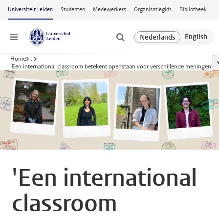
Ga naar hoofdinhoud
Universiteit Leiden
Studenten
Medewerkers
Organisatiegids
Bibliotheek
Menu
Home
...
'Een international classroom betekent openstaan voor verschillende meningen'
'Een international
classroom