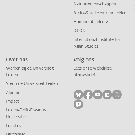
Natuurwetenschappen
Afrika-Studiecentrum Leiden
Honours Academy
ICLON
International Institute for
Asian Studies
Over ons
Volg ons
Werken bij de Universiteit
Lees onze wekelijkse
Leiden
nieuwsbrief
Steun de Universiteit Leiden
Alumni
Volg ons op bluesky
Volg ons op facebo
Volg ons op yo
Volg ons op
Volg on
Impact
Volg ons op mastodon
Leiden-Delft-Erasmus
Universities
Locaties
Disclaimer