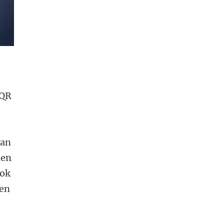
 QR
van
len
Ook
 en