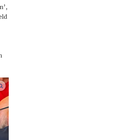
n’,
eld
n
vergroot afbeeldingen