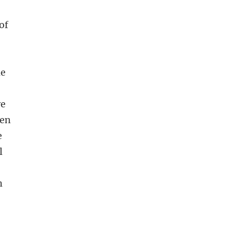
of
de
we
ben
e
l
n