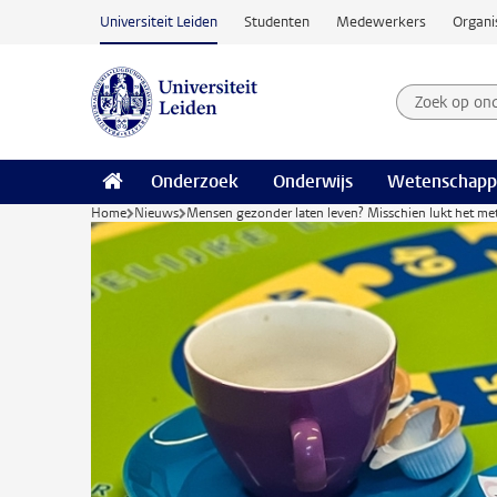
Ga naar hoofdinhoud
Universiteit Leiden
Studenten
Medewerkers
Organi
Zoek op on
Zoekterm
Onderzoek
Onderwijs
Wetenschapp
Home
Nieuws
Mensen gezonder laten leven? Misschien lukt het me