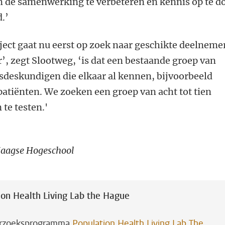
 de samenwerking te verbeteren en kennis op te d
.’
ject gaat nu eerst op zoek naar geschikte deelneme
er’, zegt Slootweg, ‘is dat een bestaande groep van
sdeskundigen die elkaar al kennen, bijvoorbeeld
atiënten. We zoeken een groep van acht tot tien
n te
testen.'
 Haagse Hogeschool
on Health Living Lab the Hague
nderzoeksprogramma
Population Health Living Lab The