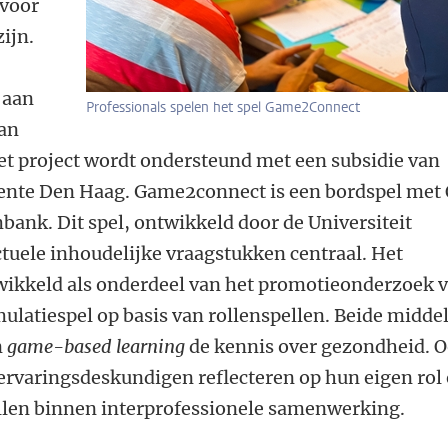
voor
ijn.
 aan
Professionals spelen het spel Game2Connect
van
et project wordt ondersteund met een subsidie van
ente Den Haag. Game2connect is een bordspel met
mbank. Dit spel, ontwikkeld door de Universiteit
actuele inhoudelijke vraagstukken centraal. Het
ikkeld als onderdeel van het promotieonderzoek 
ulatiespel op basis van rollenspellen. Beide midde
n
game-based learning
de kennis over gezondheid. 
 ervaringsdeskundigen reflecteren op hun eigen rol
llen binnen interprofessionele samenwerking.