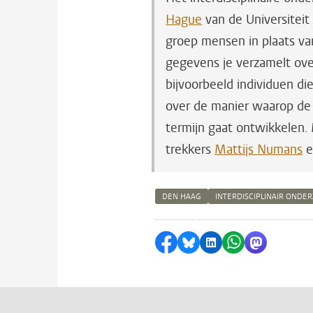
Hague
van de Universiteit
groep mensen in plaats v
gegevens je verzamelt ov
bijvoorbeeld individuen di
over de manier waarop de
termijn gaat ontwikkele
trekkers
Mattijs Numans
DEN HAAG
INTERDISCIPLINAIR ONDE
Delen op Facebook
Delen via Bluesky
Delen op LinkedI
Delen via Wh
Delen via