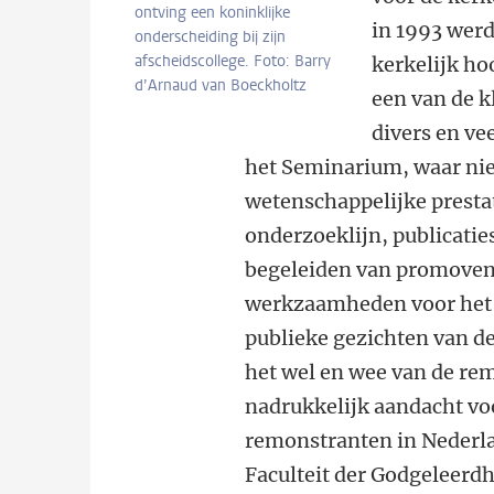
ontving een koninklijke
in 1993 werd
onderscheiding bij zijn
afscheidscollege. Foto: Barry
kerkelijk ho
d’Arnaud van Boeckholtz
een van de 
divers en ve
het Seminarium, waar ni
wetenschappelijke presta
onderzoeklijn, publicatie
begeleiden van promovend
werkzaamheden voor het 
publieke gezichten van d
het wel en wee van de re
nadrukkelijk aandacht vo
remonstranten in Nederla
Faculteit der Godgeleerdh