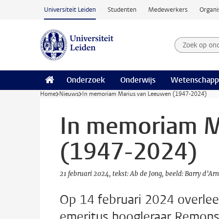
Ga naar hoofdinhoud
Universiteit Leiden
Studenten
Medewerkers
Organi
Zoek op on
Zoekterm
Onderzoek
Onderwijs
Wetenschapp
Home
Nieuws
In memoriam Marius van Leeuwen (1947-2024)
In memoriam M
(1947-2024)
21 februari 2024
tekst: Ab de Jong
beeld: Barry d’Ar
Op 14 februari 2024 overlee
emeritus hoogleraar Remonst