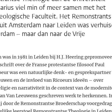
arius viel min of meer samen met het
eologische Faculteit. Het Remonstrants
uit Amsterdam naar Leiden was verhuis
erdam – maar dan naar de Vrije
was in 1981 in Leiden bij H.J. Heering gepromove
n
schrift over de Franse protestantse filosoof Paul
oeur was een natuurlijke denk- en gesprekspartner
uwen en de invloed van Ricoeurs ideeën – over
ligie en narrativiteit in de context van de modernit
 van Van Leeuwens geschreven werk te herkennen. I
ij door de Remonstrantse Broederschap voorgedra
elijke leerstoel Remonstrantse Theologie in Leiden