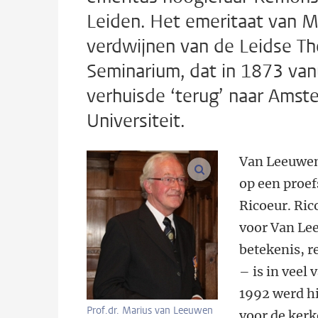
Leiden. Het emeritaat van M
verdwijnen van de Leidse Th
Seminarium, dat in 1873 van
verhuisde ‘terug’ naar Amst
Universiteit.
Van Leeuwen 
vergroot afbeeldinge
op een proef
Ricoeur. Ric
voor Van Lee
betekenis, re
– is in veel
1992 werd h
Prof.dr. Marius van Leeuwen
voor de kerk