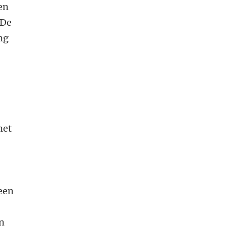
en
 De
ing
t
met
 een
n