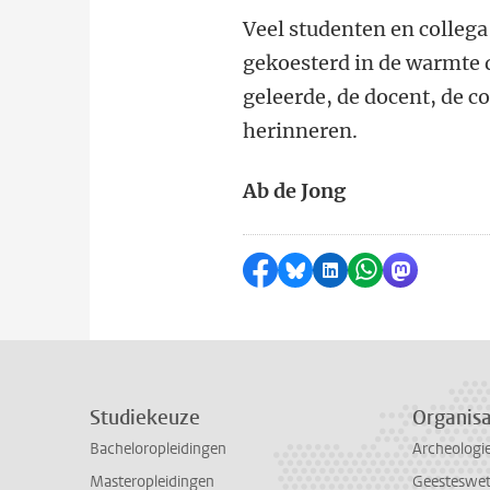
Veel studenten en collega
gekoesterd in de warmte di
geleerde, de docent, de 
herinneren.
Ab de Jong
Delen op Facebook
Delen via Bluesky
Delen op LinkedI
Delen via Wh
Delen via
Studiekeuze
Organisa
Bacheloropleidingen
Archeologi
Masteropleidingen
Geesteswe