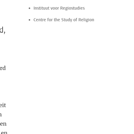
Instituut voor Regiostudies
Centre for the Study of Religion
d,
erd
eit
n
gen
 en