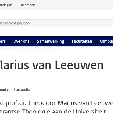
satiegids
Bibliotheek
derwerp of persoon en selecteer categorie
ers
Over ons
Samenwerking
Faculteiten
Campus
arius van Leeuwen
naud van Boeckholtz
d prof.dr. Theodoor Marius van Leeuwe
rantse Theologie aan de Universiteit