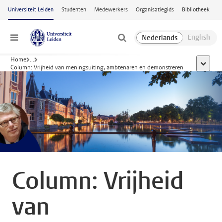
Ga naar hoofdinhoud
Universiteit Leiden
Studenten
Medewerkers
Organisatiegids
Bibliotheek
Menu
Home
...
toon all
Column: Vrijheid van meningsuiting, ambtenaren en demonstreren
Column: Vrijheid
van