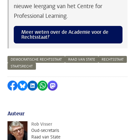
nieuwe leergang van het Centre for
Professional Learning.
Meer weten over de Academie voor de
Rechtsstaat?
DEMOCRATISCHE RECHTSSTAAT
RAAD VAN STATE
RECHTSSTAAT
STAATSRECHT
Delen op Facebook
Delen via Bluesky
Delen op LinkedIn
Delen via WhatsApp
Delen via Mastodon
Auteur
Rob Visser
Oud-secretaris
Raad van State