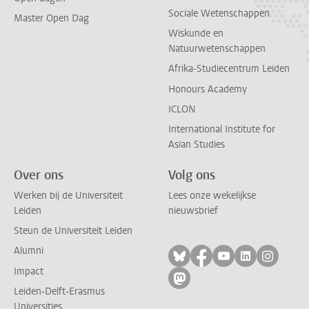
Sociale Wetenschappen
Master Open Dag
Wiskunde en
Natuurwetenschappen
Afrika-Studiecentrum Leiden
Honours Academy
ICLON
International Institute for
Asian Studies
Over ons
Volg ons
Werken bij de Universiteit
Lees onze wekelijkse
Leiden
nieuwsbrief
Steun de Universiteit Leiden
Alumni
Volg ons op bluesky
Volg ons op facebo
Volg ons op yo
Volg ons op
Volg on
Impact
Volg ons op mastodon
Leiden-Delft-Erasmus
Universities