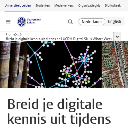
Ga naar hoofdinhoud
Universiteit Leiden
Studenten
Medewerkers
Organisatiegids
Bibliotheek
Menu
Home
...
toon all
Breid je digitale kennis uit tijdens de LUCDH Digital Skills Winter Week
Breid je digitale
kennis uit tijdens