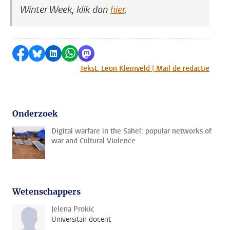
Winter Week, klik dan
hier
.
Delen op Facebook
Delen via Bluesky
Delen op LinkedIn
Delen via WhatsApp
Delen via Mastodon
Tekst: Leon Kleinveld | Mail de redactie
Onderzoek
Digital warfare in the Sahel: popular networks of
war and Cultural Violence
Wetenschappers
Jelena Prokic
Universitair docent