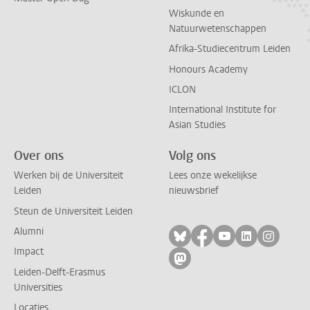
Wiskunde en
Natuurwetenschappen
Afrika-Studiecentrum Leiden
Honours Academy
ICLON
International Institute for
Asian Studies
Over ons
Volg ons
Werken bij de Universiteit
Lees onze wekelijkse
Leiden
nieuwsbrief
Steun de Universiteit Leiden
Alumni
Volg ons op bluesky
Volg ons op facebo
Volg ons op yo
Volg ons op
Volg on
Impact
Volg ons op mastodon
Leiden-Delft-Erasmus
Universities
Locaties