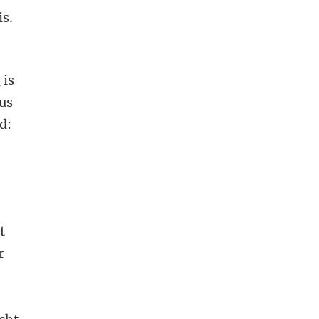
is.
 is
tus
d:
t
r