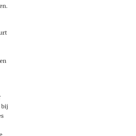
en.
urt
men
r
bij
es
e