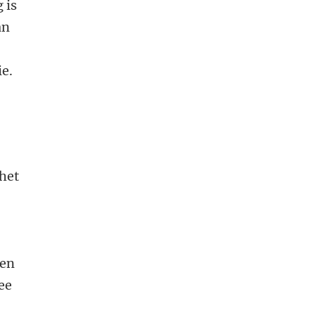
 is
an
ie.
 het
t
een
ee