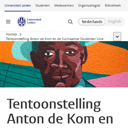
Ga naar hoofdinhoud
Universiteit Leiden
Studenten
Medewerkers
Organisatiegids
Bibliotheek
Menu
Home
...
toon all
Tentoonstelling Anton de Kom en de Surinaamse Studenten Unie
Tentoonstelling
Anton de Kom en