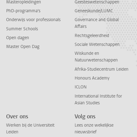
Masteropleidingen
Geesteswetenschappen
PhD-programma's
Geneeskunde/LUMC
Onderwijs voor professionals
Governance and Global
Affairs
Summer Schools
Rechtsgeleerdheid
Open dagen
Sociale Wetenschappen
Master Open Dag
Wiskunde en
Natuurwetenschappen
Afrika-Studiecentrum Leiden
Honours Academy
ICLON
International Institute for
Asian Studies
Over ons
Volg ons
Werken bij de Universiteit
Lees onze wekelijkse
Leiden
nieuwsbrief