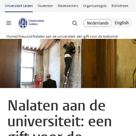
Ga naar hoofdinhoud
Universiteit Leiden
Studenten
Medewerkers
Organisatiegids
Bibliotheek
Menu
Home
Nieuws
Nalaten aan de universiteit: een gift voor de toekomst
Nalaten aan de
universiteit: een