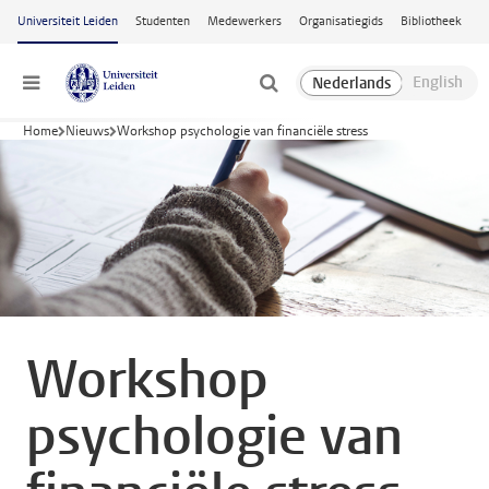
Ga naar hoofdinhoud
Universiteit Leiden
Studenten
Medewerkers
Organisatiegids
Bibliotheek
Menu
Home
Nieuws
Workshop psychologie van financiële stress
Workshop
psychologie van