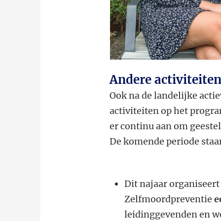
Andere activiteite
Ook na de landelijke acti
activiteiten op het prog
er continu aan om geestel
De komende periode staan
Dit najaar organiseert
Zelfmoordpreventie
e
leidinggevenden en we