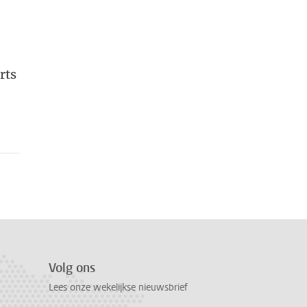
rts
Volg ons
Lees onze wekelijkse nieuwsbrief