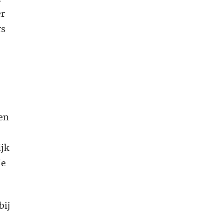
er
rs
nen
ijk
je
bij