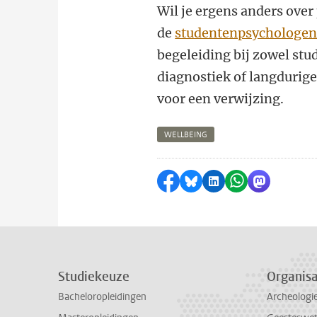
Wil je ergens anders over 
de
studentenpsychologe
begeleiding bij zowel stu
diagnostiek of langdurige
voor een verwijzing.
WELLBEING
Delen op Facebook
Delen via Bluesky
Delen op LinkedI
Delen via Wh
Delen via
Studiekeuze
Organisa
Bacheloropleidingen
Archeologi