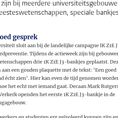
 zijn bij meerdere universiteitsgebouwe
Geesteswetenschappen, speciale bankje
goed gesprek
siteit sluit aan bij de landelijke campagne IK Z1E J
rdpreventie. Tijdens de actieweek zijn bij gebouwe
wetenschappen drie 1K Z1E J3-bankjes geplaatst. De
 aan een gouden plaquette met de tekst: ‘Een goed
d écht zien’. Hier kan even de tijd genomen worde
 hoe het echt met iemand gaat. Decaan Mark Rutger
Verkerk openden het eerste 1K Z1E J3-bankje in de
ingagebouw.
werkers en studenten erg geïsoleerd kunnen zijn e