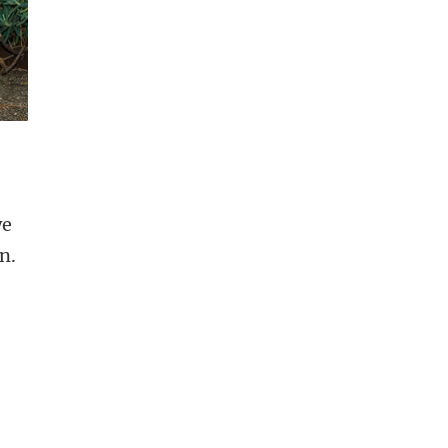
we
n.