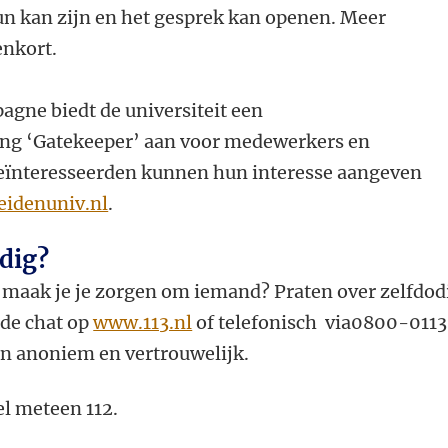
eun kan zijn en het gesprek kan openen. Meer
enkort.
agne biedt de universiteit een
ing ‘Gatekeeper’ aan voor medewerkers en
Geïnteresseerden kunnen hun interesse aangeven
eidenuniv.nl
.
odig?
f maak je je zorgen om iemand? Praten over zelfdod
 de chat op
www.113.nl
of telefonisch via0800-0113
jn anoniem en vertrouwelijk.
el meteen 112.