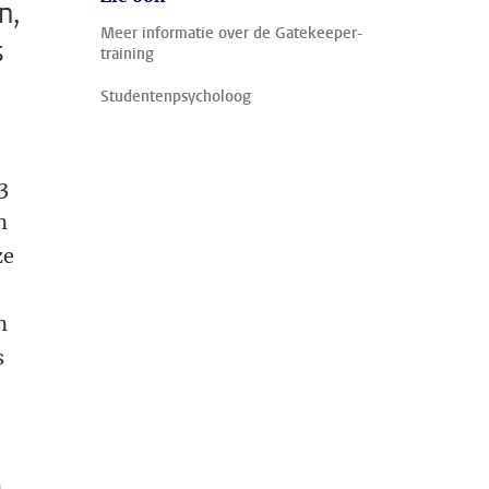
n,
Meer informatie over de Gatekeeper-
s
training
Studentenpsycholoog
3
n
ze
n
s
n