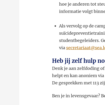
hoe je anderen tot st
informatie volgt binn
Als vervolg op de camp
suïcidepreventietrain
studentbegeleiders. 
via
secretariaat@sea.l
Heb jij zelf hulp n
Denk je aan zelfdoding o
helpt en kan anoniem via
De gesprekken met 113 zi
Ben je in levensgevaar? B