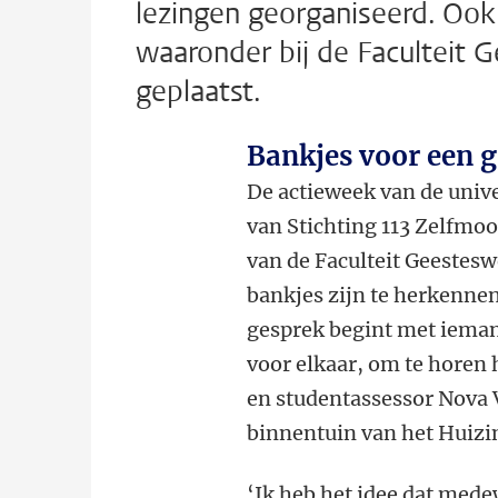
lezingen georganiseerd. Ook
waaronder bij de Faculteit 
geplaatst.
Bankjes voor een 
De actieweek van de univer
van Stichting 113 Zelfmoo
van de Faculteit Geestes
bankjes zijn te herkennen
gesprek begint met ieman
voor elkaar, om te horen
en studentassessor Nova 
binnentuin van het Huiz
‘Ik heb het idee dat mede