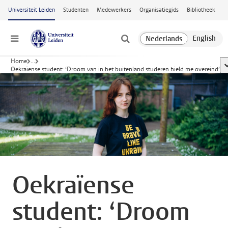
Ga naar hoofdinhoud
Universiteit Leiden
Studenten
Medewerkers
Organisatiegids
Bibliotheek
Menu
Home
...
t
Oekraïense student: ‘Droom van in het buitenland studeren hield me overeind’
Oekraïense
student: ‘Droom