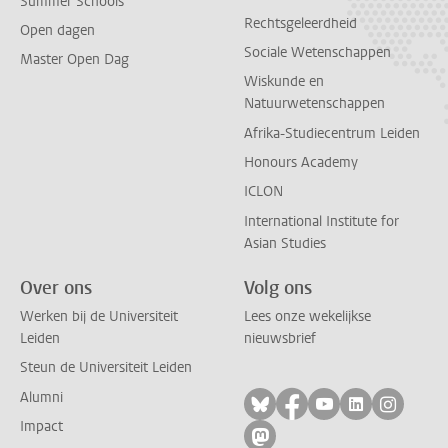
Summer Schools
Rechtsgeleerdheid
Open dagen
Sociale Wetenschappen
Master Open Dag
Wiskunde en
Natuurwetenschappen
Afrika-Studiecentrum Leiden
Honours Academy
ICLON
International Institute for
Asian Studies
Over ons
Volg ons
Werken bij de Universiteit
Lees onze wekelijkse
Leiden
nieuwsbrief
Steun de Universiteit Leiden
Alumni
Volg ons op bluesky
Volg ons op facebo
Volg ons op yo
Volg ons op
Volg on
Impact
Volg ons op mastodon