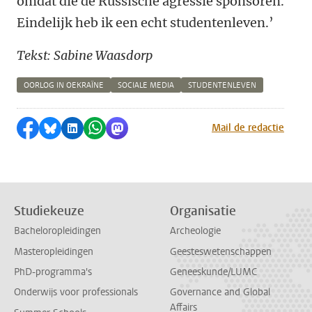
omdat die de Russische agressie sponsoren.
Eindelijk heb ik een echt studentenleven.’
Tekst: Sabine Waasdorp
OORLOG IN OEKRAÏNE
SOCIALE MEDIA
STUDENTENLEVEN
Delen op Facebook
Delen via Bluesky
Delen op LinkedIn
Delen via WhatsApp
Delen via Mastodon
Mail de redactie
Studiekeuze
Organisatie
Bacheloropleidingen
Archeologie
Masteropleidingen
Geesteswetenschappen
PhD-programma's
Geneeskunde/LUMC
Onderwijs voor professionals
Governance and Global
Affairs