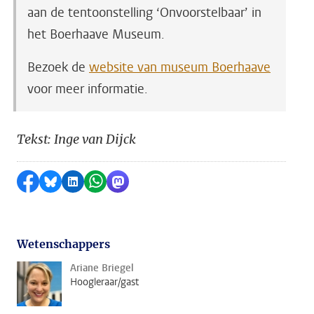
aan de tentoonstelling ‘Onvoorstelbaar’ in
het Boerhaave Museum.
Bezoek de
website van museum Boerhaave
voor meer informatie.
Tekst: Inge van Dijck
Delen op Facebook
Delen via Bluesky
Delen op LinkedIn
Delen via WhatsApp
Delen via Mastodon
Wetenschappers
Ariane Briegel
Hoogleraar/gast