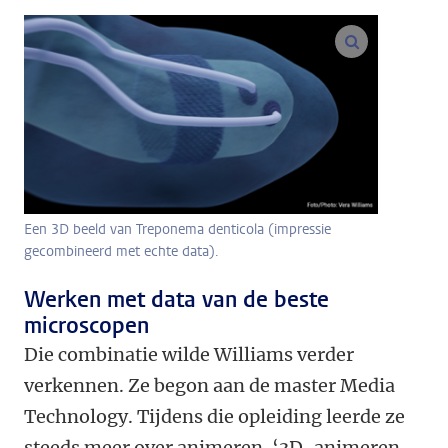
vergroot af
Een 3D beeld van Treponema denticola (impressie
gecombineerd met echte data).
Werken met data van de beste
microscopen
Die combinatie wilde Williams verder
verkennen. Ze begon aan de master Media
Technology. Tijdens die opleiding leerde ze
steeds meer over animeren. ‘3D-animeren