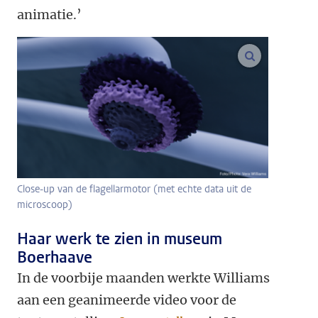
animatie.’
vergroot af
Close-up van de flagellarmotor (met echte data uit de
microscoop)
Haar werk te zien in museum
Boerhaave
In de voorbije maanden werkte Williams
aan een geanimeerde video voor de