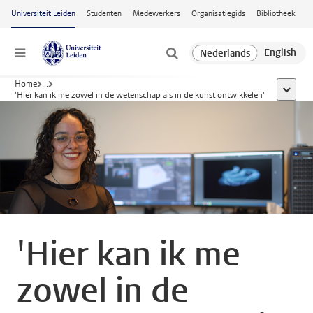
Ga naar hoofdinhoud
Universiteit Leiden
Studenten
Medewerkers
Organisatiegids
Bibliotheek
Menu
Home
...
toon all
'Hier kan ik me zowel in de wetenschap als in de kunst ontwikkelen'
'Hier kan ik me
zowel in de