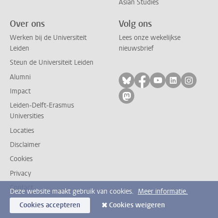
Asian Studies
Over ons
Volg ons
Werken bij de Universiteit
Lees onze wekelijkse
Leiden
nieuwsbrief
Steun de Universiteit Leiden
Alumni
Volg ons op bluesky
Volg ons op facebo
Volg ons op yo
Volg ons op
Volg on
Impact
Volg ons op mastodon
Leiden-Delft-Erasmus
Universities
Locaties
Disclaimer
Cookies
Privacy
Contact
Deze website maakt gebruik van cookies.
Meer informatie.
Cookies accepteren
Cookies weigeren