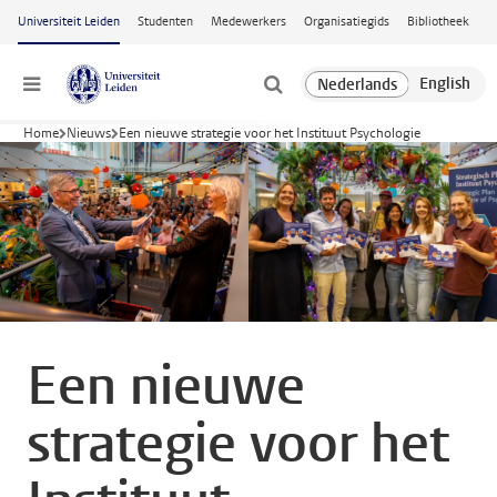
Ga naar hoofdinhoud
Universiteit Leiden
Studenten
Medewerkers
Organisatiegids
Bibliotheek
Menu
Home
Nieuws
Een nieuwe strategie voor het Instituut Psychologie
Een nieuwe
strategie voor het