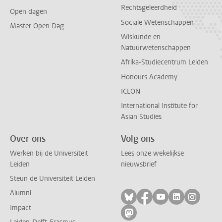
Rechtsgeleerdheid
Open dagen
Sociale Wetenschappen
Master Open Dag
Wiskunde en
Natuurwetenschappen
Afrika-Studiecentrum Leiden
Honours Academy
ICLON
International Institute for
Asian Studies
Over ons
Volg ons
Werken bij de Universiteit
Lees onze wekelijkse
Leiden
nieuwsbrief
Steun de Universiteit Leiden
Alumni
Volg ons op bluesky
Volg ons op facebo
Volg ons op yo
Volg ons op
Volg on
Impact
Volg ons op mastodon