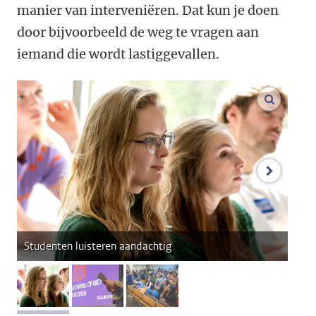
manier van interveniëren. Dat kun je doen
door bijvoorbeeld de weg te vragen aan
iemand die wordt lastiggevallen.
vergroo
volgend
Studenten luisteren aandachtig
afbeelding 1
afbeelding 2
afbeelding 3