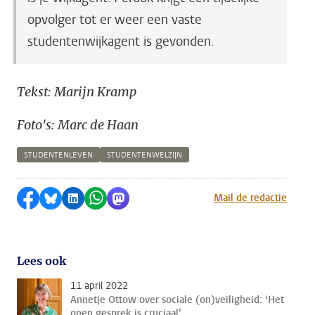
opvolger tot er weer een vaste
studentenwijkagent is gevonden.
Tekst: Marijn Kramp
Foto's: Marc de Haan
STUDENTENLEVEN
STUDENTENWELZIJN
Delen op Facebook
Delen via Bluesky
Delen op LinkedIn
Delen via WhatsApp
Delen via Mastodon
Mail de redactie
Lees ook
11 april 2022
Annetje Ottow over sociale (on)veiligheid: ‘Het
open gesprek is cruciaal’