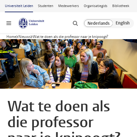
Ga naar hoofdinhoud
Universiteit Leiden
Studenten
Medewerkers
Organisatiegids
Bibliotheek
Menu
Home
Nieuws
Wat te doen als die professor naar je knipoogt?
Wat te doen als
die professor