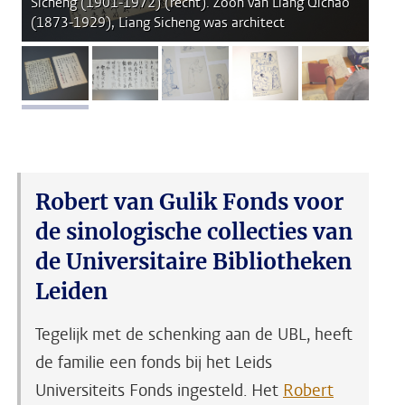
Sicheng (1901-1972) (recht). Zoon van Liang Qichao
(1873-1929), Liang Sicheng was architect
afbeelding 1
afbeelding 2
afbeelding 3
afbeelding 4
afbeeldi
Robert van Gulik Fonds voor
de sinologische collecties van
de Universitaire Bibliotheken
Leiden
Tegelijk met de schenking aan de UBL, heeft
de familie een fonds bij het Leids
Universiteits Fonds ingesteld. Het
Robert