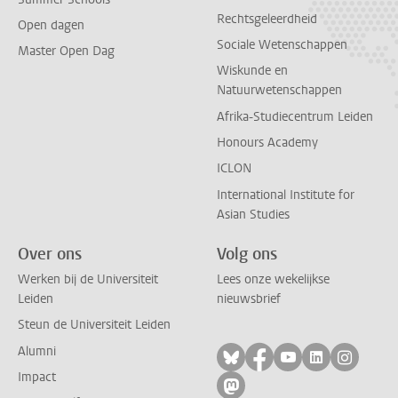
Rechtsgeleerdheid
Open dagen
Sociale Wetenschappen
Master Open Dag
Wiskunde en
Natuurwetenschappen
Afrika-Studiecentrum Leiden
Honours Academy
ICLON
International Institute for
Asian Studies
Over ons
Volg ons
Werken bij de Universiteit
Lees onze wekelijkse
Leiden
nieuwsbrief
Steun de Universiteit Leiden
Alumni
Volg ons op bluesky
Volg ons op facebo
Volg ons op yo
Volg ons op
Volg on
Impact
Volg ons op mastodon