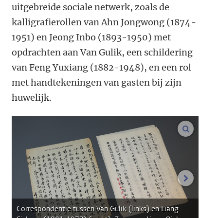
uitgebreide sociale netwerk, zoals de
kalligrafierollen van Ahn Jongwong (1874-
1951) en Jeong Inbo (1893-1950) met
opdrachten aan Van Gulik, een schildering
van Feng Yuxiang (1882-1948), en een rol
met handtekeningen van gasten bij zijn
huwelijk.
vergroo
volgend
Correspondentie tussen Van Gulik (links) en Liang