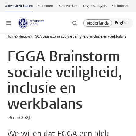
Ga naar hoofdinhoud
Universiteit Leiden
Studenten
Medewerkers
Organisatiegids
Bibliotheek
Menu
Home
Nieuws
FGGA Brainstorm sociale veiligheid, inclusie en werkbalans
FGGA Brainstorm
sociale veiligheid,
inclusie en
werkbalans
08 mei 2023
We willen dat FGGA een plek