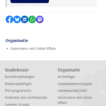
Delen op Facebook
Delen via Bluesky
Delen op LinkedIn
Delen via WhatsApp
Delen via Mastodon
Organisatie
Governance and Global Affairs
Studiekeuze
Organisatie
Bacheloropleidingen
Archeologie
Masteropleidingen
Geesteswetenschappen
PhD-programma's
Geneeskunde/LUMC
Onderwijs voor professionals
Governance and Global
Affairs
Summer Schools