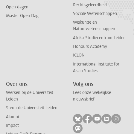
Rechtsgeleerdheid
Open dagen
Sociale Wetenschappen
Master Open Dag
Wiskunde en
Natuurwetenschappen
Afrika-Studiecentrum Leiden
Honours Academy
ICLON
International Institute for
Asian Studies
Over ons
Volg ons
Werken bij de Universiteit
Lees onze wekelijkse
Leiden
nieuwsbrief
Steun de Universiteit Leiden
Alumni
Volg ons op bluesky
Volg ons op facebo
Volg ons op yo
Volg ons op
Volg on
Impact
Volg ons op mastodon