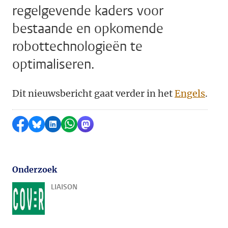
regelgevende kaders voor
bestaande en opkomende
robottechnologieën te
optimaliseren.
Dit nieuwsbericht gaat verder in het
Engels
.
Delen op Facebook
Delen via Bluesky
Delen op LinkedIn
Delen via WhatsApp
Delen via Mastodon
Onderzoek
LIAISON