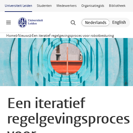
Ga naar hoofdinhoud
Universiteit Leiden
Studenten
Medewerkers
Organisatiegids
Bibliotheek
Menu
Home
Nieuws
Een iteratief regelgevingsproces voor robotbesturing
Een iteratief
regelgevingsproces