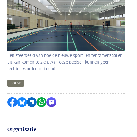
Een sfeerbeeld van hoe de nieuwe sport- en tentamenzaal er
uit kan komen te zien. Aan deze beelden kunnen geen
rechten worden ontleend.
BOUW
Delen op Facebook
Delen via Bluesky
Delen op LinkedIn
Delen via WhatsApp
Delen via Mastodon
Organisatie