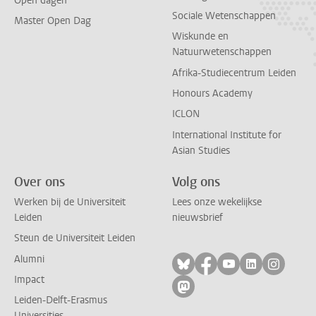
Open dagen
Sociale Wetenschappen
Master Open Dag
Wiskunde en
Natuurwetenschappen
Afrika-Studiecentrum Leiden
Honours Academy
ICLON
International Institute for
Asian Studies
Over ons
Volg ons
Werken bij de Universiteit
Lees onze wekelijkse
Leiden
nieuwsbrief
Steun de Universiteit Leiden
Alumni
Volg ons op bluesky
Volg ons op facebo
Volg ons op yo
Volg ons op
Volg on
Impact
Volg ons op mastodon
Leiden-Delft-Erasmus
Universities