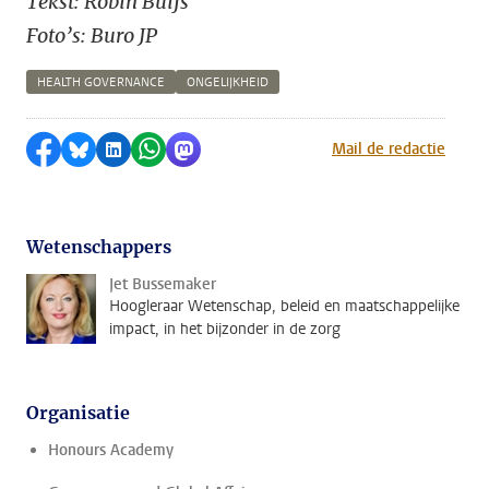
Tekst: Robin Buijs
Foto’s: Buro JP
HEALTH GOVERNANCE
ONGELIJKHEID
Delen op Facebook
Delen via Bluesky
Delen op LinkedIn
Delen via WhatsApp
Delen via Mastodon
Mail de redactie
Wetenschappers
Jet Bussemaker
Hoogleraar Wetenschap, beleid en maatschappelijke
impact, in het bijzonder in de zorg
Organisatie
Honours Academy