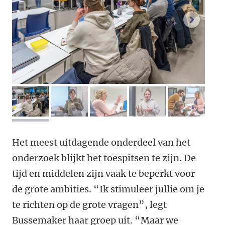
volgend
afbeelding 1
afbeelding 2
afbeelding 3
afbeelding 4
afbeeldi
Het meest uitdagende onderdeel van het
onderzoek blijkt het toespitsen te zijn. De
tijd en middelen zijn vaak te beperkt voor
de grote ambities. “Ik stimuleer jullie om je
te richten op de grote vragen”, legt
Bussemaker haar groep uit. “Maar we