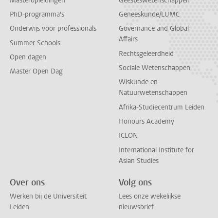
Masteropleidingen
Geesteswetenschappen
PhD-programma's
Geneeskunde/LUMC
Onderwijs voor professionals
Governance and Global
Affairs
Summer Schools
Rechtsgeleerdheid
Open dagen
Sociale Wetenschappen
Master Open Dag
Wiskunde en
Natuurwetenschappen
Afrika-Studiecentrum Leiden
Honours Academy
ICLON
International Institute for
Asian Studies
Over ons
Volg ons
Werken bij de Universiteit
Lees onze wekelijkse
Leiden
nieuwsbrief