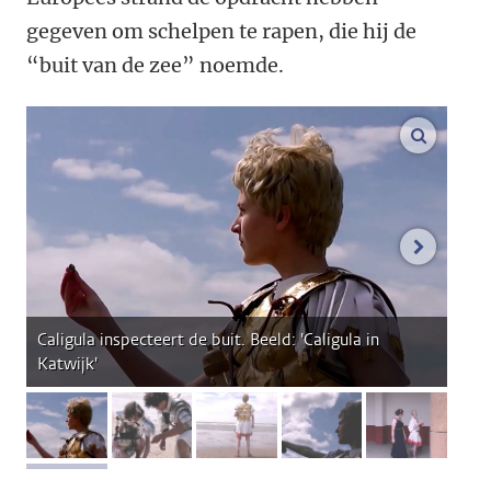
gegeven om schelpen te rapen, die hij de
“buit van de zee” noemde.
vergroo
volgend
Caligula inspecteert de buit. Beeld: 'Caligula in
Katwijk'
afbeelding 1
afbeelding 2
afbeelding 3
afbeelding 4
afbeeldi