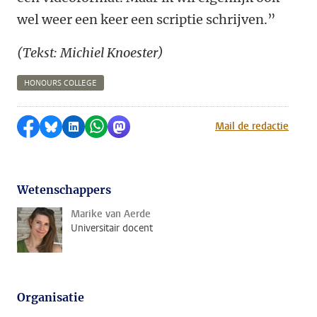
wel weer een keer een scriptie schrijven.”
(Tekst: Michiel Knoester)
HONOURS COLLEGE
Delen op Facebook
Delen via Bluesky
Delen op LinkedIn
Delen via WhatsApp
Delen via Mastodon
Mail de redactie
Wetenschappers
Marike van Aerde
Universitair docent
Organisatie