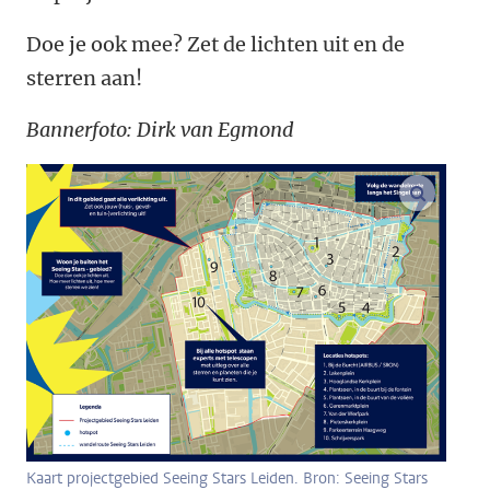
Doe je ook mee? Zet de lichten uit en de
sterren aan!
Bannerfoto: Dirk van Egmond
vergroo
Kaart projectgebied Seeing Stars Leiden. Bron: Seeing Stars