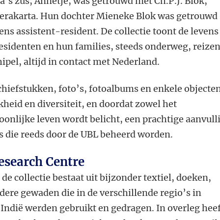
a’s zus, Annetje, was getrouwd met Ch.P.J. Blok,
oerakarta. Hun dochter Mieneke Blok was getrouwd
s assistent-resident. De collectie toont de levens
esidenten en hun families, steeds onderweg, reize
ipel, altijd in contact met Nederland.
rchiefstukken, foto’s, fotoalbums en enkele objecte
kheid en diversiteit, en doordat zowel het
soonlijke leven wordt belicht, een prachtige aanvull
es die reeds door de UBL beheerd worden.
esearch Centre
n
de collectie bestaat uit bijzonder textiel, doeken,
dere gewaden die in de verschillende regio’s in
ndië werden gebruikt en gedragen. In overleg heef