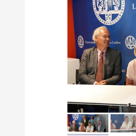
afbeelding 1
a