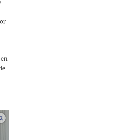
e
or
een
de
vergroot afbeeldingen