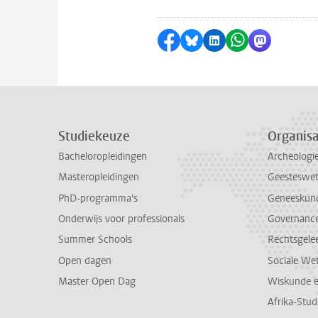
Delen op Facebook
Delen via Bluesky
Delen op LinkedI
Delen via Wh
Delen via
Studiekeuze
Organisa
Bacheloropleidingen
Archeologi
Masteropleidingen
Geesteswe
PhD-programma's
Geneeskun
Onderwijs voor professionals
Governance 
Summer Schools
Rechtsgele
Open dagen
Sociale We
Master Open Dag
Wiskunde 
Afrika-Stu