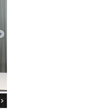
volgende afbeelding
volgende miniatuur afbeeldingen
elding 5
afbeelding 6