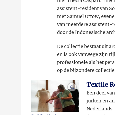
met Thecla Caspari. Thecl
assistent-resident van S
met Samuel Ottow, eveneen
van meerdere assistent-r
door de Indonesische arch
De collectie bestaat uit a
en is ook vanwege zijn rij
professionele als het per
op de bijzondere collecti
Textile R
vergroot afbeeldinge
Een deel van 
jurken en an
Nederlands-I