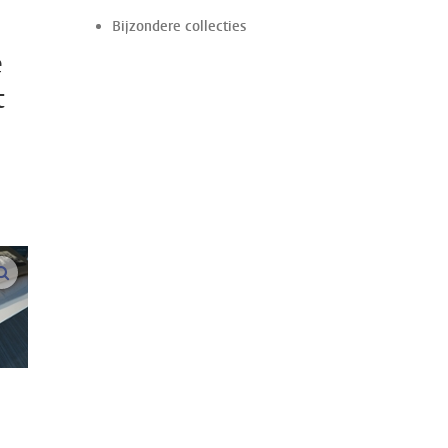
Bijzondere collecties
e
t
vergroot afbeeldingen