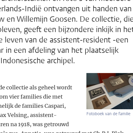
erlands-Indië ontvangen uit handen van
 en Willemijn Goosen. De collectie, di
bleven, geeft een bijzondere inkijk in he
e leven van de assistent-resident -een
in een afdeling van het plaatselijk
e Indonesische archipel.
de collectie als geheel wordt
 om vier families die met
elijk de families Caspari,
Fotoboek van de familie
ax Velsing, assistent-
jaren na 1918, was getrouwd