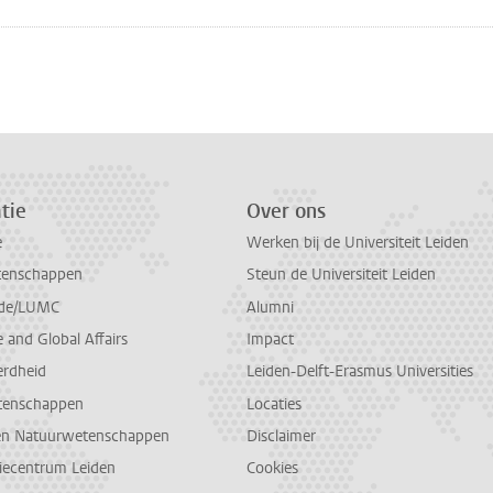
n
atsApp
 Mastodon
tie
Over ons
e
Werken bij de Universiteit Leiden
tenschappen
Steun de Universiteit Leiden
de/LUMC
Alumni
and Global Affairs
Impact
erdheid
Leiden-Delft-Erasmus Universities
tenschappen
Locaties
en Natuurwetenschappen
Disclaimer
diecentrum Leiden
Cookies