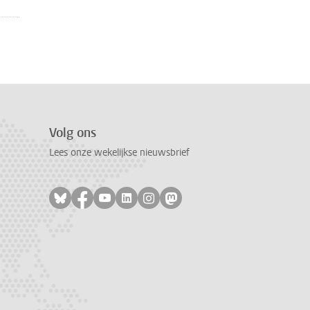
Volg ons
Lees onze wekelijkse nieuwsbrief
Volg ons op bluesky
Volg ons op facebook
Volg ons op youtube
Volg ons op linkedin
Volg ons op instagram
Volg ons op mastodon