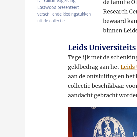
Dr. Gillian Vogelsang
de familie O
Eastwood presenteert
Research Cen
verschillende kledingstukken
bewaard kan 
uit de collectie
binnen Leid
Leids Universiteit
Tegelijk met de schenkin
geldbedrag aan het
Leids 
aan de ontsluiting en het
collectie beschikbaar voo
aandacht gebracht worden