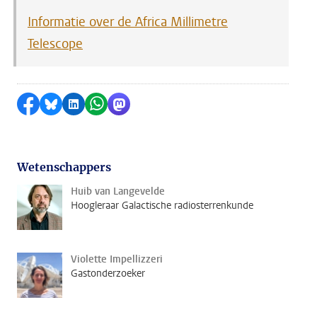
Informatie over de Africa Millimetre
Telescope
Delen op Facebook
Delen via Bluesky
Delen op LinkedIn
Delen via WhatsApp
Delen via Mastodon
Wetenschappers
Huib van Langevelde
Hoogleraar Galactische radiosterrenkunde
Violette Impellizzeri
Gastonderzoeker