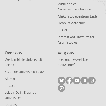
Wiskunde en
Natuurwetenschappen
Afrika-Studiecentrum Leiden
Honours Academy
ICLON
International Institute for
Asian Studies
Over ons
Volg ons
Werken bij de Universiteit
Lees onze wekelijkse
Leiden
nieuwsbrief
Steun de Universiteit Leiden
Alumni
Volg ons op bluesky
Volg ons op facebo
Volg ons op yo
Volg ons op
Volg on
Impact
Volg ons op mastodon
Leiden-Delft-Erasmus
Universities
Locaties