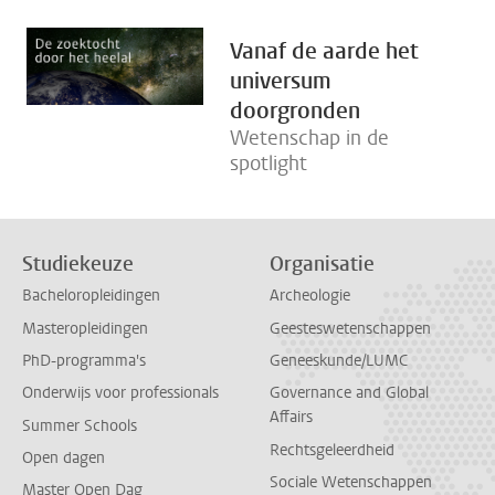
Vanaf de aarde het
universum
doorgronden
Wetenschap in de
spotlight
Studiekeuze
Organisatie
Bacheloropleidingen
Archeologie
Masteropleidingen
Geesteswetenschappen
PhD-programma's
Geneeskunde/LUMC
Onderwijs voor professionals
Governance and Global
Affairs
Summer Schools
Rechtsgeleerdheid
Open dagen
Sociale Wetenschappen
Master Open Dag