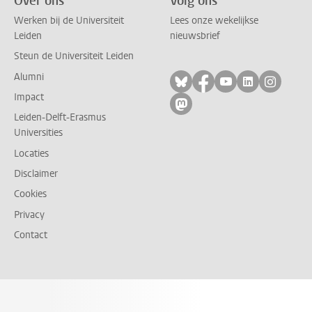
Over ons
Volg ons
Werken bij de Universiteit
Lees onze wekelijkse
Leiden
nieuwsbrief
Steun de Universiteit Leiden
Alumni
Volg ons op bluesky
Volg ons op facebo
Volg ons op yo
Volg ons op
Volg on
Impact
Volg ons op mastodon
Leiden-Delft-Erasmus
Universities
Locaties
Disclaimer
Cookies
Privacy
Contact