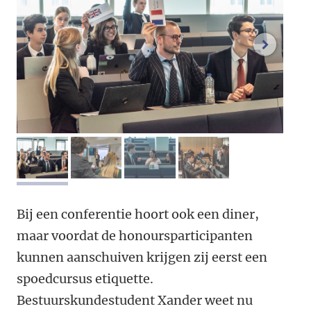
volgend
afbeelding 1
afbeelding 2
afbeelding 3
afbeelding 4
Bij een conferentie hoort ook een diner,
maar voordat de honoursparticipanten
kunnen aanschuiven krijgen zij eerst een
spoedcursus etiquette.
Bestuurskundestudent Xander weet nu