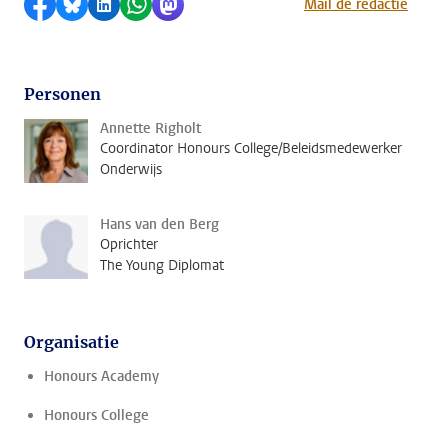
Delen op Facebook
Delen via Bluesky
Delen op LinkedIn
Delen via WhatsApp
Delen via Mastodon
Mail de redactie
Personen
Annette Righolt
Coordinator Honours College/Beleidsmedewerker
Onderwijs
Hans van den Berg
Oprichter
The Young Diplomat
Organisatie
Honours Academy
Honours College