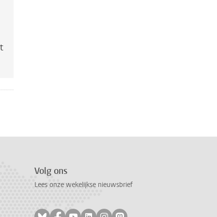
n
t
Volg ons
Lees onze wekelijkse nieuwsbrief
Volg ons op bluesky
Volg ons op facebook
Volg ons op youtube
Volg ons op linkedin
Volg ons op instagram
Volg ons op mastodon