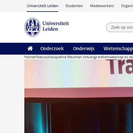
Ga naar hoofdinhoud
Universiteit Leiden
Studenten
Medewerkers
Organi
Zoek op on
Zoekterm
Onderzoek
Onderwijs
Wetenschapp
Home
Nieuws
Jacqueline Meulman ontvangt erelidmaatschap bij st