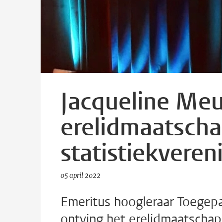
Jacqueline Me
erelidmaatscha
statistiekvere
05 april 2022
Emeritus hoogleraar Toegepa
ontving het erelidmaatschap 