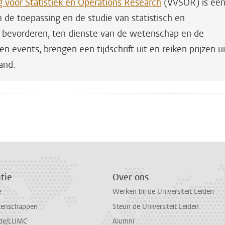
 voor Statistiek en Operations Research
(VVSOR) is ee
 de toepassing en de studie van statistisch en
e bevorderen, ten dienste van de wetenschap en de
n events, brengen een tijdschrift uit en reiken prijzen ui
land.
n
atsApp
 Mastodon
tie
Over ons
e
Werken bij de Universiteit Leiden
tenschappen
Steun de Universiteit Leiden
de/LUMC
Alumni