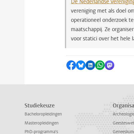
De Nederlandse Vereniging
vereniging met als doel om
operationeel onderzoek t
maatschappij. Ze organisere
voor statici over het hele 
Delen op Facebook
Delen via Bluesky
Delen op LinkedI
Delen via Wh
Delen via
Studiekeuze
Organisa
Bacheloropleidingen
Archeologi
Masteropleidingen
Geesteswe
PhD-programma's
Geneeskun