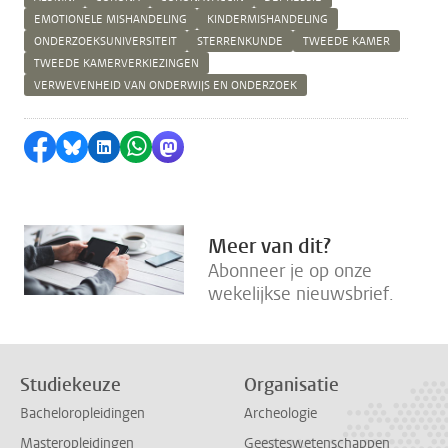
EMOTIONELE MISHANDELING
KINDERMISHANDELING
ONDERZOEKSUNIVERSITEIT
STERRENKUNDE
TWEEDE KAMER
TWEEDE KAMERVERKIEZINGEN
VERWEVENHEID VAN ONDERWIJS EN ONDERZOEK
Delen op Facebook
Delen via Bluesky
Delen op LinkedIn
Delen via WhatsApp
Delen via Mastodon
Meer van dit?
Abonneer je op onze
wekelijkse nieuwsbrief.
Studiekeuze
Organisatie
Bacheloropleidingen
Archeologie
Masteropleidingen
Geesteswetenschappen