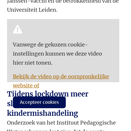
Janssen-vaccin en de betrokkenheid van de
Universiteit Leiden.
Vanwege de gekozen cookie-
instellingen kunnen we deze video
hier niet tonen.
Bekijk de video op de oorspronkelijke
website of
Tijdens lockdown meer
slachtoffers van
Accepteer cookies
kindermishandeling
Onderzoek van het Instituut Pedagogische