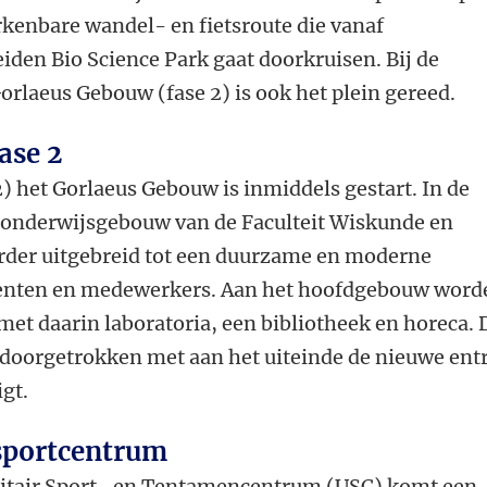
erkenbare wandel- en fietsroute die vanaf
eiden Bio Science Park gaat doorkruisen. Bij de
orlaeus Gebouw (fase 2) is ook het plein gereed.
ase 2
 het Gorlaeus Gebouw is inmiddels gestart. In de
 onderwijsgebouw van de Faculteit Wiskunde en
der uitgebreid tot een duurzame en moderne
enten en medewerkers. Aan het hoofdgebouw word
met daarin laboratoria, een bibliotheek en horeca. 
r doorgetrokken met aan het uiteinde de nieuwe ent
igt.
sportcentrum
sitair Sport- en Tentamencentrum (USC) komt een