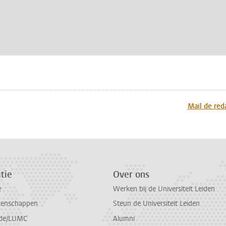
n
atsApp
 Mastodon
Mail de red
tie
Over ons
e
Werken bij de Universiteit Leiden
tenschappen
Steun de Universiteit Leiden
de/LUMC
Alumni