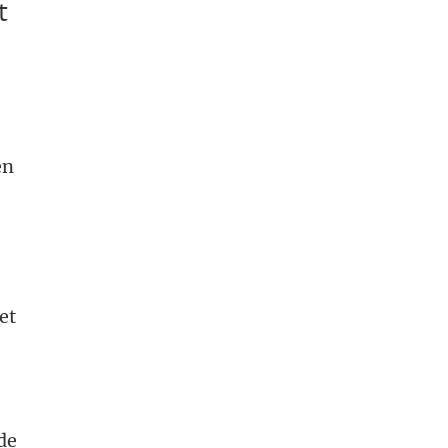
t
en
et
de