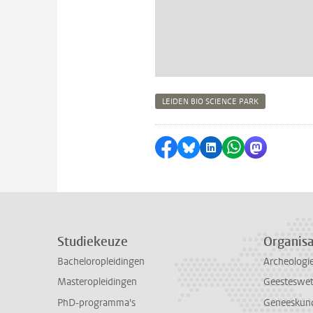
LEIDEN BIO SCIENCE PARK
Delen op Facebook
Delen via Bluesky
Delen op LinkedI
Delen via Wh
Delen via
Studiekeuze
Organisa
Bacheloropleidingen
Archeologi
Masteropleidingen
Geesteswe
PhD-programma's
Geneeskun