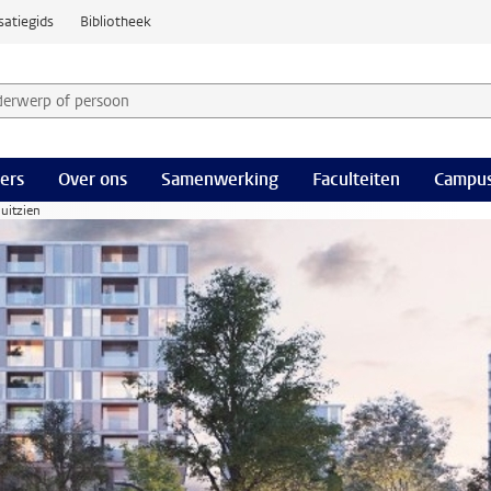
satiegids
Bibliotheek
derwerp of persoon en selecteer categorie
ers
Over ons
Samenwerking
Faculteiten
Campus
uitzien