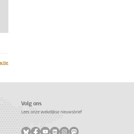
actie
Volg ons
Lees onze wekelijkse nieuwsbrief
Volg ons op bluesky
Volg ons op facebook
Volg ons op youtube
Volg ons op linkedin
Volg ons op instagram
Volg ons op mastodon