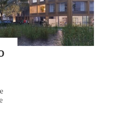
o
de
e