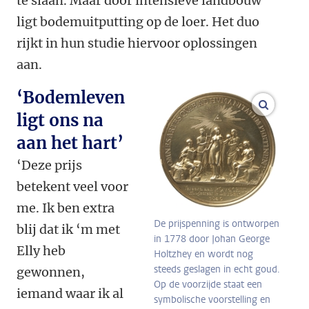
te slaan. Maar door intensieve landbouw
ligt bodemuitputting op de loer. Het duo
rijkt in hun studie hiervoor oplossingen
aan.
‘Bodemleven
vergroo
ligt ons na
aan het hart’
‘Deze prijs
betekent veel voor
me. Ik ben extra
De prijspenning is ontworpen
blij dat ik ‘m met
in 1778 door Johan George
Elly heb
Holtzhey en wordt nog
steeds geslagen in echt goud.
gewonnen,
Op de voorzijde staat een
iemand waar ik al
symbolische voorstelling en