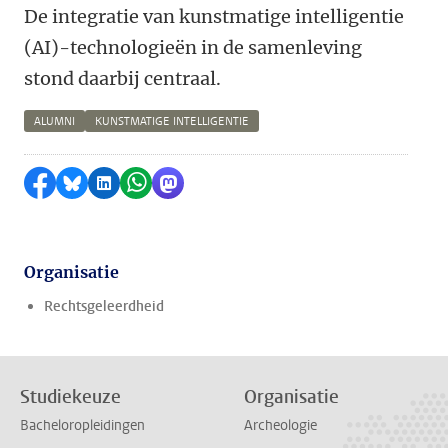
De integratie van kunstmatige intelligentie
(AI)-technologieën in de samenleving
stond daarbij centraal.
ALUMNI
KUNSTMATIGE INTELLIGENTIE
Delen op Facebook
Delen via Bluesky
Delen op LinkedIn
Delen via WhatsApp
Delen via Mastodon
Organisatie
Rechtsgeleerdheid
Studiekeuze
Organisatie
Bacheloropleidingen
Archeologie