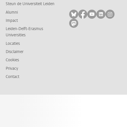
Steun de Universiteit Leiden
Alumni
Volg ons op bluesky
Volg ons op facebo
Volg ons op yo
Volg ons op
Volg on
Impact
Volg ons op mastodon
Leiden-Delft-Erasmus
Universities
Locaties
Disclaimer
Cookies
Privacy
Contact