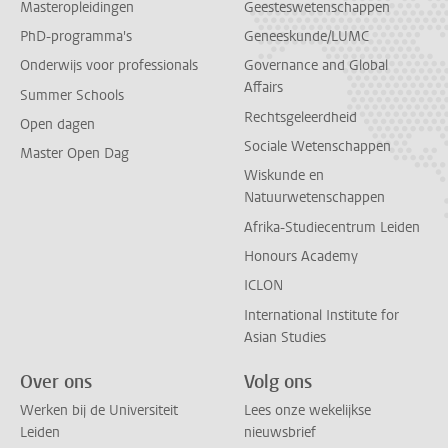
Masteropleidingen
Geesteswetenschappen
PhD-programma's
Geneeskunde/LUMC
Onderwijs voor professionals
Governance and Global
Affairs
Summer Schools
Rechtsgeleerdheid
Open dagen
Sociale Wetenschappen
Master Open Dag
Wiskunde en
Natuurwetenschappen
Afrika-Studiecentrum Leiden
Honours Academy
ICLON
International Institute for
Asian Studies
Over ons
Volg ons
Werken bij de Universiteit
Lees onze wekelijkse
Leiden
nieuwsbrief