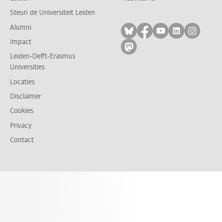
Steun de Universiteit Leiden
Alumni
Volg ons op bluesky
Volg ons op facebo
Volg ons op yo
Volg ons op
Volg on
Impact
Volg ons op mastodon
Leiden-Delft-Erasmus
Universities
Locaties
Disclaimer
Cookies
Privacy
Contact