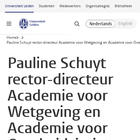
Ga naar hoofdinhoud
Universiteit Leiden
Studenten
Medewerkers
Organisatiegids
Bibliotheek
Menu
Home
...
Pauline Schuyt rector-directeur Academie voor Wetgeving en Academie voor Over
Pauline Schuyt
rector-directeur
Academie voor
Wetgeving en
Academie voor