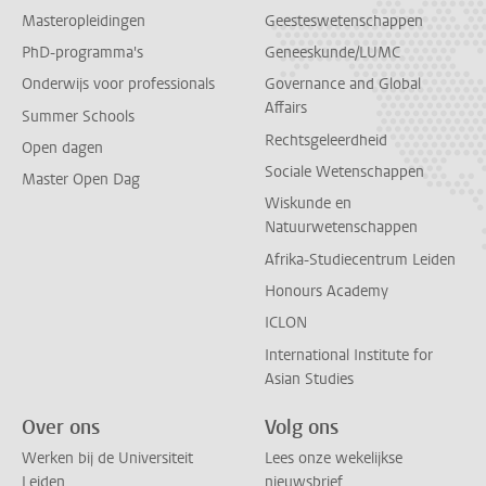
Masteropleidingen
Geesteswetenschappen
PhD-programma's
Geneeskunde/LUMC
Onderwijs voor professionals
Governance and Global
Affairs
Summer Schools
Rechtsgeleerdheid
Open dagen
Sociale Wetenschappen
Master Open Dag
Wiskunde en
Natuurwetenschappen
Afrika-Studiecentrum Leiden
Honours Academy
ICLON
International Institute for
Asian Studies
Over ons
Volg ons
Werken bij de Universiteit
Lees onze wekelijkse
Leiden
nieuwsbrief