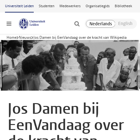
Ga naar hoofdinhoud
Universiteit Leiden
Studenten
Medewerkers
Organisatiegids
Bibliotheek
Menu
Home
Nieuws
Jos Damen bij EenVandaag over de kracht van Wikipedia
Jos Damen bij
EenVandaag over