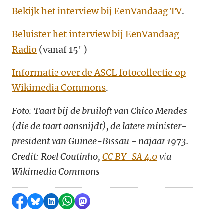
Bekijk het interview bij EenVandaag TV
.
Beluister het interview bij EenVandaag
Radio
(vanaf 15")
Informatie over de ASCL fotocollectie op
Wikimedia Commons
.
Foto: Taart bij de bruiloft van Chico Mendes
(die de taart aansnijdt), de latere minister-
president van Guinee-Bissau - najaar 1973.
Credit: Roel Coutinho,
CC BY-SA 4.0
via
Wikimedia Commons
Delen op Facebook
Delen via Bluesky
Delen op LinkedIn
Delen via WhatsApp
Delen via Mastodon