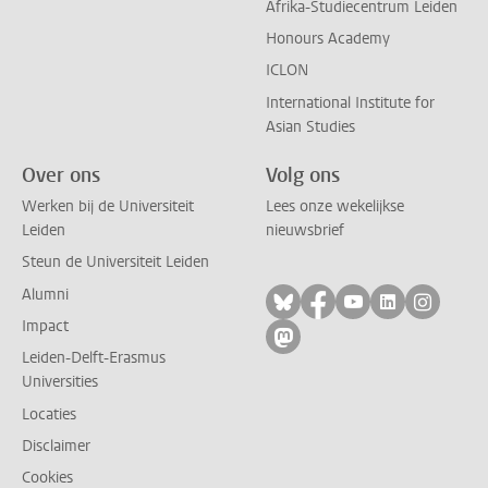
Afrika-Studiecentrum Leiden
Honours Academy
ICLON
International Institute for
Asian Studies
Over ons
Volg ons
Werken bij de Universiteit
Lees onze wekelijkse
Leiden
nieuwsbrief
Steun de Universiteit Leiden
Alumni
Volg ons op bluesky
Volg ons op facebo
Volg ons op yo
Volg ons op
Volg on
Impact
Volg ons op mastodon
Leiden-Delft-Erasmus
Universities
Locaties
Disclaimer
Cookies