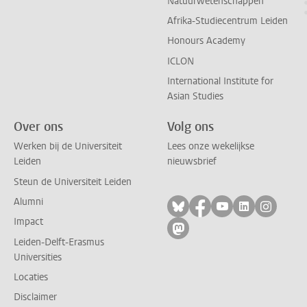
Natuurwetenschappen
Afrika-Studiecentrum Leiden
Honours Academy
ICLON
International Institute for
Asian Studies
Over ons
Volg ons
Werken bij de Universiteit
Lees onze wekelijkse
Leiden
nieuwsbrief
Steun de Universiteit Leiden
Alumni
Volg ons op bluesky
Volg ons op facebo
Volg ons op yo
Volg ons op
Volg on
Impact
Volg ons op mastodon
Leiden-Delft-Erasmus
Universities
Locaties
Disclaimer