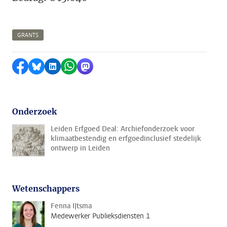
GRANTS
Delen op Facebook
Delen via Bluesky
Delen op LinkedIn
Delen via WhatsApp
Delen via Mastodon
Onderzoek
Leiden Erfgoed Deal: Archiefonderzoek voor
klimaatbestendig en erfgoedinclusief stedelijk
ontwerp in Leiden
Wetenschappers
Fenna IJtsma
Medewerker Publieksdiensten 1