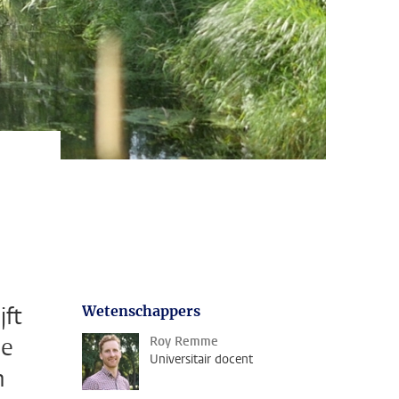
jft
Wetenschappers
ie
Roy Remme
Universitair docent
n