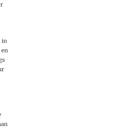
or
 in
r en
gs
ur
e
aan
l