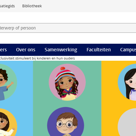
satiegids
Bibliotheek
derwerp of persoon en selecteer categorie
ers
Over ons
Samenwerking
Faculteiten
Campus
lusiviteit stimuleert bij kinderen en hun ouders