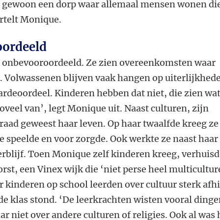
et gewoon een dorp waar allemaal mensen wonen di
ertelt Monique.
oordeeld
n onbevooroordeeld. Ze zien overeenkomsten waar
n. Volwassenen blijven vaak hangen op uiterlijkhed
rdeoordeel. Kinderen hebben dat niet, die zien wat
oveel van’, legt Monique uit. Naast culturen, zijn
draad geweest haar leven. Op haar twaalfde kreeg ze
e speelde en voor zorgde. Ook werkte ze naast haar
rblijf. Toen Monique zelf kinderen kreeg, verhuis
st, een Vinex wijk die ‘niet perse heel multicultur
ar kinderen op school leerden over cultuur sterk afh
de klas stond. ‘De leerkrachten wisten vooral ding
r niet over andere culturen of religies. Ook al was 