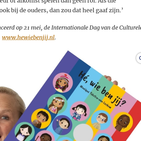
ur of afkomst spelen dan geen rol. Als die
ok bij de ouders, dan zou dat heel gaaf zijn.’
nceerd op 21 mei, de Internationale Dag van de Culturel
a
www.hewiebenjij.nl
.