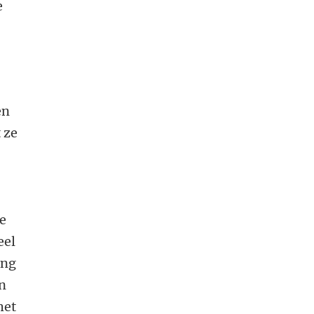
e
en
 ze
de
eel
ing
en
het