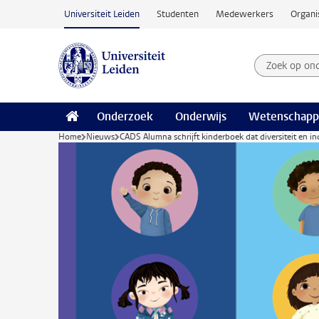
Ga naar hoofdinhoud
Universiteit Leiden
Studenten
Medewerkers
Organi
Zoek op on
Zoekterm
Onderzoek
Onderwijs
Wetenschapp
Home
Nieuws
CADS Alumna schrijft kinderboek dat diversiteit en inc