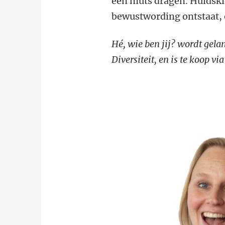
een muts dragen. Huidskle
bewustwording ontstaat, o
Hé, wie ben jij? wordt gela
Diversiteit, en is te koop vi