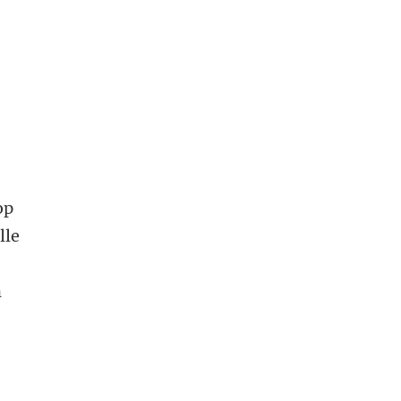
op
lle
m
n