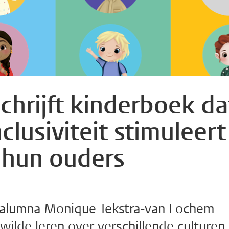
hrijft kinderboek da
nclusiviteit stimuleert
n hun ouders
e alumna Monique Tekstra-van Lochem
ilde leren over verschillende culturen,