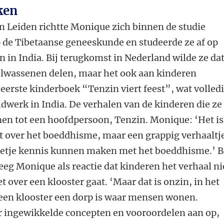
ken
in Leiden richtte Monique zich binnen de studie
p de Tibetaanse geneeskunde en studeerde ze af op
in India. Bij terugkomst in Nederland wilde ze da
volwassenen delen, maar het ook aan kinderen
 eerste kinderboek “Tenzin viert feest”, wat volled
dwerk in India. De verhalen van de kinderen die ze
men tot een hoofdpersoon, Tenzin. Monique: ‘Het is
ert over het boeddhisme, maar een grappig verhaaltj
etje kennis kunnen maken met het boeddhisme.’ B
eeg Monique als reactie dat kinderen het verhaal ni
over een klooster gaat. ‘Maar dat is onzin, in het
 een klooster een dorp is waar mensen wonen.
 ingewikkelde concepten en vooroordelen aan op,