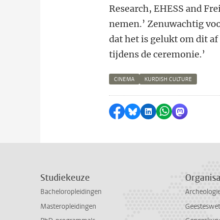
Research, EHESS and Frei
nemen.’ Zenuwachtig voor 
dat het is gelukt om dit af
tijdens de ceremonie.’
CINEMA
KURDISH CULTURE
Delen op Facebook
Delen via Bluesky
Delen op LinkedI
Delen via Wh
Delen via
Studiekeuze
Organisa
Bacheloropleidingen
Archeologi
Masteropleidingen
Geesteswe