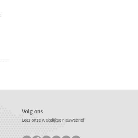
s
Volg ons
Lees onze wekelijkse nieuwsbrief