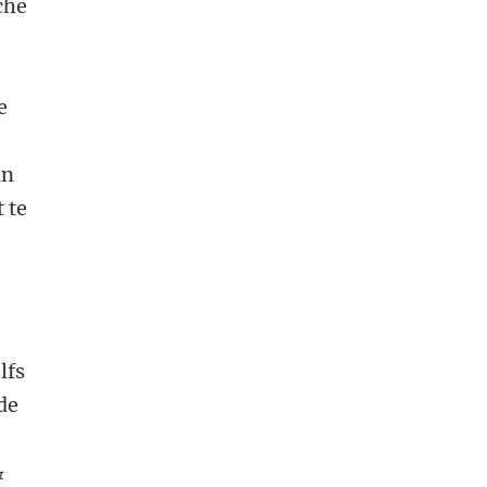
che
e
an
 te
lfs
de
&