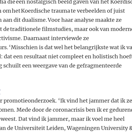
dia die een nostalgisch beeld gaven van het Koerdis
 om het Koerdische trauma te verbeelden of juist
 aan dit dualisme. Voor haar analyse maakte ze
t de traditionele filmstudies, maar ook van modern
ctivisme. Daarnaast interviewde ze
rs. ‘Misschien is dat wel het belangrijkste wat ik v
 dat een resultaat niet compleet en holistisch hoeft
ing schuilt een weergave van de gefragmenteerde
g
r promotieonderzoek. ‘Ik vind het jammer dat ik ze
komen. Mede door de coronacrisis ben ik er geduren
weest. Dat vind ik jammer, maar ik voel me heel
an de Universiteit Leiden, Wageningen University 