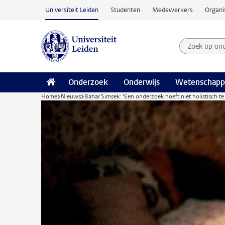
Ga naar hoofdinhoud
Universiteit Leiden
Studenten
Medewerkers
Organi
Zoek op on
Zoekterm
Onderzoek
Onderwijs
Wetenschapp
Home
Nieuws
Bahar Simsek: ‘Een onderzoek hoeft niet holistisch te 