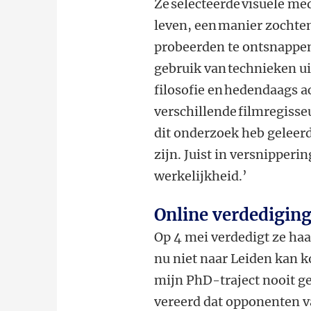
Ze selecteerde visuele me
leven, een manier zochten
probeerden te ontsnappen
gebruik van technieken ui
filosofie en hedendaags a
verschillende filmregisseu
dit onderzoek heb geleerd:
zijn. Juist in versnipper
werkelijkheid.’
Online verdedigin
Op 4 mei verdedigt ze haa
nu niet naar Leiden kan 
mijn PhD-traject nooit ge
vereerd dat opponenten v