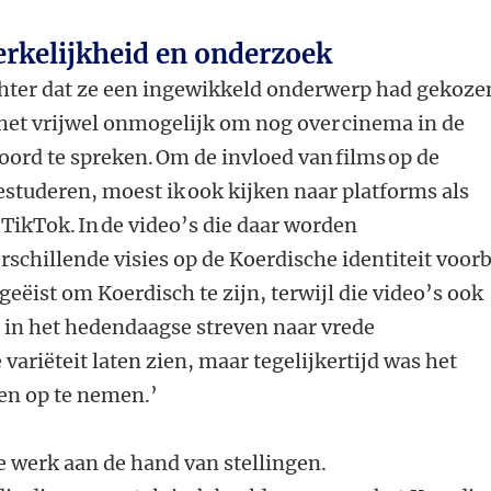
erkelijkheid en onderzoek
hter dat ze een ingewikkeld onderwerp had gekoze
het vrijwel onmogelijk om nog over cinema in de
woord te spreken. Om de invloed van films op de
bestuderen, moest ik ook kijken naar platforms als
 TikTok. In de video’s die daar worden
rschillende visies op de Koerdische identiteit voorb
eëist om Koerdisch te zijn, terwijl die video’s ook
n in het hedendaagse streven naar vrede
 variëteit laten zien, maar tegelijkertijd was het
den op te nemen.’
te werk aan de hand van stellingen.